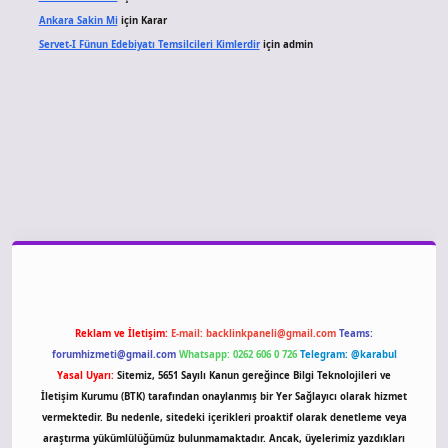
Ankara Sakin Mi
için
Karar
Servet-I Fünun Edebiyatı Temsilcileri Kimlerdir
için
admin
iriş
Reklam ve İletişim:
E-mail:
backlinkpaneli@gmail.com
Teams:
forumhizmeti@gmail.com
Whatsapp: 0262 606 0 726
Telegram: @karabul
Yasal Uyarı:
Sitemiz, 5651 Sayılı Kanun gereğince Bilgi Teknolojileri ve
İletişim Kurumu (BTK) tarafından onaylanmış bir Yer Sağlayıcı olarak hizmet
vermektedir. Bu nedenle, sitedeki içerikleri proaktif olarak denetleme veya
araştırma yükümlülüğümüz bulunmamaktadır. Ancak, üyelerimiz yazdıkları