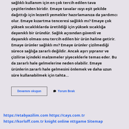
sağlıklı kullanım için en çok tercih edilen tava
çeşitlerinden biridir. Emaye tavalar ısıyı eşit şekilde
dağıttığı için lezzetli yemekler hazırlamanıza da yardımcı
olur. Emaye kızartma tenceresi sağlıklı mı? Emaye çok
yüksek sıcaklıklarda üretildiği için yüksek sıcaklığa
dayanıklı bir üründür. Sağlık açısından güvenli ve
dayanıklı olması onu tercih edilen bir ürün haline getirir.
Emaye ürünler sağlıklı mı? Emaye ürünler çizilmediği
sürece sağlığa zararlı değildir. Ancak aşırı yıpranır ve
çizilirse içindeki malzemeler yiyeceklerle temas eder. Bu
da zararlı hale gelmelerine neden olabilir. Emaye
ürünlerin zararlı hale gelmesini önlemek ve daha uzun
süre kullanabilmek için tahta…
Emayede
Devamını okuyun
Yorum Bırak
Kızartma
Sağlıklı
Mı
https://etabyazilim.com
https://cays.com.tr
https://korloff.com.tr
knight online
nttgame
Sitemap