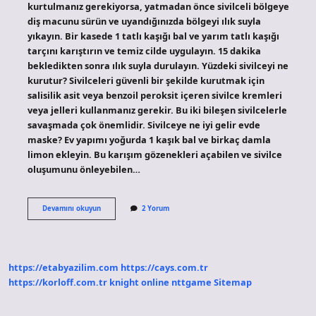
kurtulmanız gerekiyorsa, yatmadan önce sivilceli bölgeye
diş macunu sürün ve uyandığınızda bölgeyi ılık suyla
yıkayın. Bir kasede 1 tatlı kaşığı bal ve yarım tatlı kaşığı
tarçını karıştırın ve temiz cilde uygulayın. 15 dakika
bekledikten sonra ılık suyla durulayın. Yüzdeki sivilceyi ne
kurutur? Sivilceleri güvenli bir şekilde kurutmak için
salisilik asit veya benzoil peroksit içeren sivilce kremleri
veya jelleri kullanmanız gerekir. Bu iki bileşen sivilcelerle
savaşmada çok önemlidir. Sivilceye ne iyi gelir evde
maske? Ev yapımı yoğurda 1 kaşık bal ve birkaç damla
limon ekleyin. Bu karışım gözenekleri açabilen ve sivilce
oluşumunu önleyebilen…
Evde
Devamını okuyun
2 Yorum
Sivilceleri
Nasıl
Yok
Ederiz
https://etabyazilim.com
https://cays.com.tr
https://korloff.com.tr
knight online
nttgame
Sitemap