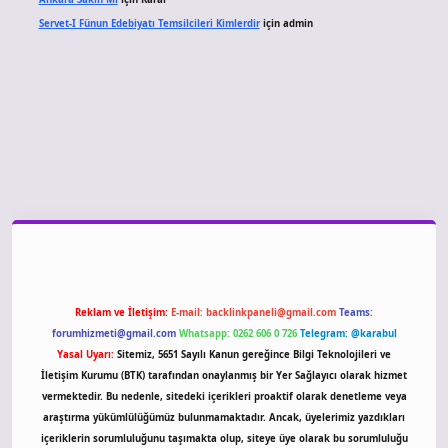
Servet-I Fünun Edebiyatı Temsilcileri Kimlerdir
için
admin
giriş
Reklam ve İletişim:
E-mail:
backlinkpaneli@gmail.com
Teams:
forumhizmeti@gmail.com
Whatsapp: 0262 606 0 726
Telegram: @karabul
Yasal Uyarı:
Sitemiz, 5651 Sayılı Kanun gereğince Bilgi Teknolojileri ve
İletişim Kurumu (BTK) tarafından onaylanmış bir Yer Sağlayıcı olarak hizmet
vermektedir. Bu nedenle, sitedeki içerikleri proaktif olarak denetleme veya
araştırma yükümlülüğümüz bulunmamaktadır. Ancak, üyelerimiz yazdıkları
içeriklerin sorumluluğunu taşımakta olup, siteye üye olarak bu sorumluluğu