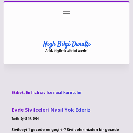
menüyü
Anasayfa
Gizlilik Politikası
Yasal Uyarı
aç
Hakkımızda
Hızlı Bilgi Durağı
Anlık bilgilerle zihnini tazele!
Etiket:
En hızlı sivilce nasıl kurutulur
Evde Sivilceleri Nasıl Yok Ederiz
Tarih: Eylül 19, 2024
Sivilceyi 1 gecede ne geçirir? Sivilcelerinizden bir gecede