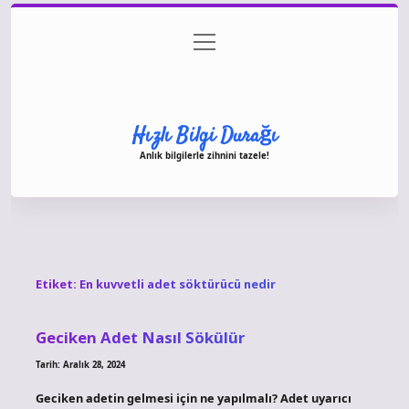
menüyü
Anasayfa
Gizlilik Politikası
Yasal Uyarı
aç
Hakkımızda
Hızlı Bilgi Durağı
Anlık bilgilerle zihnini tazele!
Etiket:
En kuvvetli adet söktürücü nedir
Geciken Adet Nasıl Sökülür
Tarih: Aralık 28, 2024
Geciken adetin gelmesi için ne yapılmalı? Adet uyarıcı