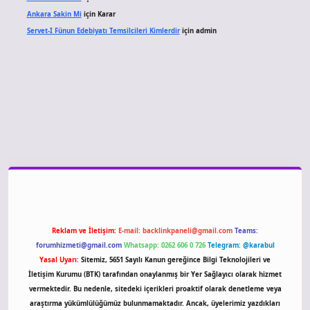
Ankara Sakin Mi
için
Karar
Servet-I Fünun Edebiyatı Temsilcileri Kimlerdir
için
admin
giriş
Reklam ve İletişim:
E-mail:
backlinkpaneli@gmail.com
Teams:
forumhizmeti@gmail.com
Whatsapp: 0262 606 0 726
Telegram: @karabul
Yasal Uyarı:
Sitemiz, 5651 Sayılı Kanun gereğince Bilgi Teknolojileri ve
İletişim Kurumu (BTK) tarafından onaylanmış bir Yer Sağlayıcı olarak hizmet
vermektedir. Bu nedenle, sitedeki içerikleri proaktif olarak denetleme veya
araştırma yükümlülüğümüz bulunmamaktadır. Ancak, üyelerimiz yazdıkları