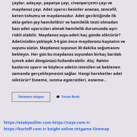
çaylar; adaçayı, papatya çayı, civanperçemi çayı ve
maydanoz çayı. Adet uyarıcı besinler ananas, zencefil,
keten tohumu ve maydanozdur. Adet geciktiğinde ilk
akla gelen şey hamileliktir ve hamilelik testi olmadan
bazı adet uyarıcıları almak hamilelik durumunda aşırı
riskli olabilir. Maydanoz suyu adeti kaç günde söktürür?
Adetinizden yaklaşık 3-4 gün önce maydanozu kaynatın ve
suyunu süzün. Maydanoz suyunun 30 dakika soğumasını
bekleyin. Her gün bu maydanoz suyundan birkaç bardak
içmek adet döngünüzü hızlandırabilir. Alıç: Rahim
kaslarını uyarır ve böylece adetin istenilen ve beklenen
zamanda gerçekleşmesini sağlar. Hangi hareketler adet
söktürür? Esneme, ısınma egzersizleri, esneme…
Geciken
Devamını okuyun
Yorum Bırak
Adet
Nasıl
Sökülür
https://etabyazilim.com
https://cays.com.tr
https://korloff.com.tr
knight online
nttgame
Sitemap