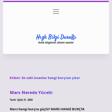
menüyü
Anasayfa
Gizlilik Politikası
Yasal Uyarı
aç
Hakkımızda
Hızlı Bilgi Durağı
Anlık bilgilerle zihnini tazele!
Etiket:
En zeki insanlar hangi burçtan çıkar
Mars Nerede Yücelir
Tarih: Eylül 21, 2024
Mars hangi burçta güçlü? MARS HANGİ BURÇTA