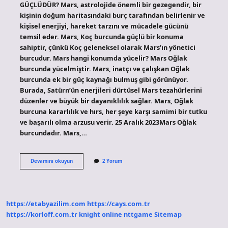
GÜÇLÜDÜR? Mars, astrolojide önemli bir gezegendir, bir
kişinin doğum haritasındaki burç tarafından belirlenir ve
kişisel enerjiyi, hareket tarzını ve mücadele gücünü
temsil eder. Mars, Koç burcunda güçlü bir konuma
sahiptir, çünkü Koç geleneksel olarak Mars’ın yönetici
burcudur. Mars hangi konumda yücelir? Mars Oğlak
burcunda yücelmiştir. Mars, inatçı ve çalışkan Oğlak
burcunda ek bir güç kaynağı bulmuş gibi görünüyor.
Burada, Satürn’ün enerjileri dürtüsel Mars tezahürlerini
düzenler ve büyük bir dayanıklılık sağlar. Mars, Oğlak
burcuna kararlılık ve hırs, her şeye karşı samimi bir tutku
ve başarılı olma arzusu verir. 25 Aralık 2023Mars Oğlak
burcundadır. Mars,…
Mars
Devamını okuyun
2 Yorum
Nerede
Yücelir
https://etabyazilim.com
https://cays.com.tr
https://korloff.com.tr
knight online
nttgame
Sitemap