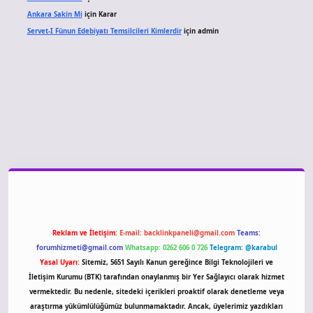
Ankara Sakin Mi
için
Karar
Servet-I Fünun Edebiyatı Temsilcileri Kimlerdir
için
admin
iriş
Reklam ve İletişim:
E-mail:
backlinkpaneli@gmail.com
Teams:
forumhizmeti@gmail.com
Whatsapp: 0262 606 0 726
Telegram: @karabul
Yasal Uyarı:
Sitemiz, 5651 Sayılı Kanun gereğince Bilgi Teknolojileri ve
İletişim Kurumu (BTK) tarafından onaylanmış bir Yer Sağlayıcı olarak hizmet
vermektedir. Bu nedenle, sitedeki içerikleri proaktif olarak denetleme veya
araştırma yükümlülüğümüz bulunmamaktadır. Ancak, üyelerimiz yazdıkları