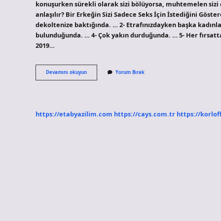
konuşurken sürekli olarak sizi bölüyorsa, muhtemelen sizi d
anlaşılır? Bir Erkeğin Sizi Sadece Seks İçin İstediğini Göster
dekoltenize baktığında. … 2- Etrafınızdayken başka kadınl
bulunduğunda. … 4- Çok yakın durduğunda. … 5- Her fırsatt
2019…
Bir
Devamını okuyun
Yorum Bırak
Erkeğin
Sizi
Istediğini
Nasıl
Anlarsınız
https://etabyazilim.com
https://cays.com.tr
https://korlof