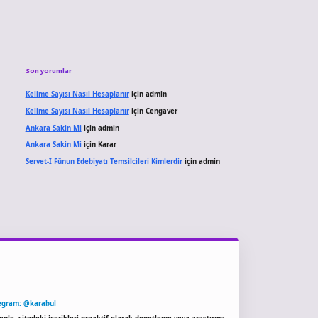
Son yorumlar
Kelime Sayısı Nasıl Hesaplanır
için
admin
Kelime Sayısı Nasıl Hesaplanır
için
Cengaver
Ankara Sakin Mi
için
admin
Ankara Sakin Mi
için
Karar
Servet-I Fünun Edebiyatı Temsilcileri Kimlerdir
için
admin
egram: @karabul