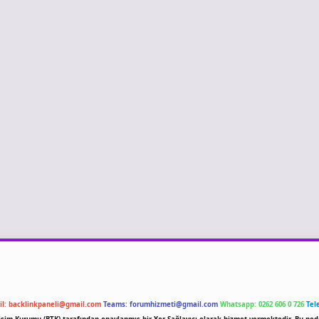
il:
backlinkpaneli@gmail.com
Teams:
forumhizmeti@gmail.com
Whatsapp: 0262 606 0 726
Tel