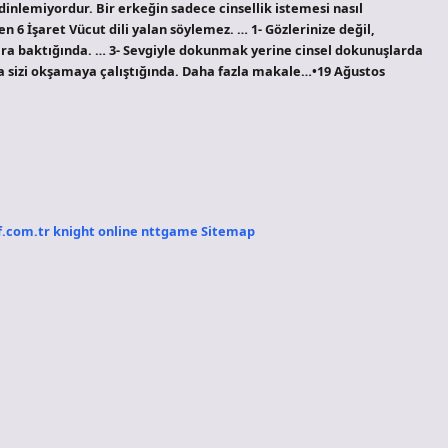
inlemiyordur. Bir erkeğin sadece cinsellik istemesi nasıl
en 6 İşaret Vücut dili yalan söylemez. … 1- Gözlerinize değil,
ara baktığında. … 3- Sevgiyle dokunmak yerine cinsel dokunuşlarda
a sizi okşamaya çalıştığında. Daha fazla makale…•19 Ağustos
f.com.tr
knight online
nttgame
Sitemap