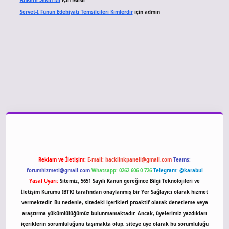
Servet-I Fünun Edebiyatı Temsilcileri Kimlerdir
için
admin
giriş
Reklam ve İletişim:
E-mail:
backlinkpaneli@gmail.com
Teams:
forumhizmeti@gmail.com
Whatsapp: 0262 606 0 726
Telegram: @karabul
Yasal Uyarı:
Sitemiz, 5651 Sayılı Kanun gereğince Bilgi Teknolojileri ve
İletişim Kurumu (BTK) tarafından onaylanmış bir Yer Sağlayıcı olarak hizmet
vermektedir. Bu nedenle, sitedeki içerikleri proaktif olarak denetleme veya
araştırma yükümlülüğümüz bulunmamaktadır. Ancak, üyelerimiz yazdıkları
içeriklerin sorumluluğunu taşımakta olup, siteye üye olarak bu sorumluluğu