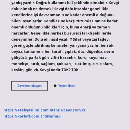
yanlış yazılır. Doğru kullanımı full şeklinde olmalıdır. Sevgi
dolu olmak ne demek? Sevgi dolu insanlar genellikle
kendilerine iyi davranmanın ne kadar önemli olduğunu
bilen insanlardır. Kendilerine karşı tutumlarının ne kadar
önemli olduğunu bildikleri için, buna enerji ve zaman
harcarlar. Genellikle herkes bu süreci farklı şekillerde
deneyimler. Dolu idi nasıl yazılır? Sıfat veya zarf işlevi
gören güçlendirilmiş kelimeler yan yana yazılır: berrak,
beyaz, tamamen, her tarafı, çıplak, düz, düpedüz, derin
gökyüzü, parlak gün, zifiri karanlık, kuru, koyu mavi,
menekşe, kırık, sağlam, çok sarı, ıslatılmış, sırılsıklam,
keskin, gür, vb. Sevgi nedir TDK? TDK…
Sevgi
Devamını okuyun
Yorum Bırak
Dolu
Nasıl
Yazılır
Tdk
https://etabyazilim.com
https://cays.com.tr
https://korloff.com.tr
Sitemap