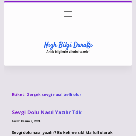
menüyü
Anasayfa
Gizlilik Politikası
Yasal Uyarı
aç
Hakkımızda
Hızlı Bilgi Durağı
Anlık bilgilerle zihnini tazele!
Etiket:
Gerçek sevgi nasıl belli olur
Sevgi Dolu Nasıl Yazılır Tdk
Tarih: Kasım 9, 2024
Sevgi dolu nasıl yazılır? Bu kelime sıklıkla full olarak