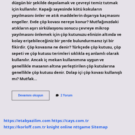
düzgün bir şekilde depolamak ve çevreyi temiz tutmak
için kullanılır. Kapağı sayesinde kötü kokuların
yayılmasını önler ve atık maddelerin dışarıya kaçmasını
engeller. Evde çöp kovası nereye konur? Mutfağınızdaki
atıkların aşırı sirkülasyonu sonucu çevreye mikrop
yayılmasını önlemek için çöp kutunuzu elinizin altında ve
kolay erişebileceğiniz bir yerde bulundurmanız iyi bir
fikirdir. Çöp kovasına ne denir? Türkçede çöp kutusu, çöp
sepeti ve çöp kutusu terimleri sıklıkla eş anlamlı olarak
kullanılır. Ancak iç mekan kullanımına uygun ve
genellikle masanın altına yerleştirilen çöp kutularına
genellikle çöp kutusu denir. Dolap içi çöp kovası kullanışlı
mı? Mutfak…
Çöp
Devamını okuyun
2 Yorum
Kovası
Nerede
Kullanılır
https://etabyazilim.com
https://cays.com.tr
https://korloff.com.tr
knight online
nttgame
Sitemap