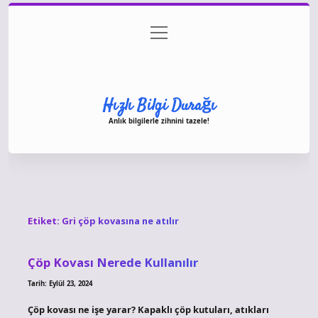
menüyü
Anasayfa
Gizlilik Politikası
Yasal Uyarı
aç
Hakkımızda
Hızlı Bilgi Durağı
Anlık bilgilerle zihnini tazele!
Etiket:
Gri çöp kovasına ne atılır
Çöp Kovası Nerede Kullanılır
Tarih: Eylül 23, 2024
Çöp kovası ne işe yarar? Kapaklı çöp kutuları, atıkları