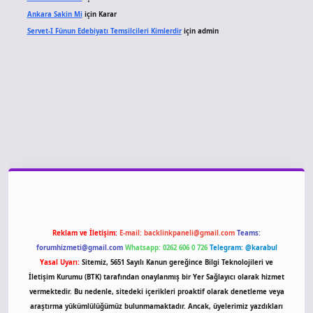
Ankara Sakin Mi
için
Karar
Servet-I Fünun Edebiyatı Temsilcileri Kimlerdir
için
admin
giriş
Reklam ve İletişim:
E-mail:
backlinkpaneli@gmail.com
Teams:
forumhizmeti@gmail.com
Whatsapp: 0262 606 0 726
Telegram: @karabul
Yasal Uyarı:
Sitemiz, 5651 Sayılı Kanun gereğince Bilgi Teknolojileri ve
İletişim Kurumu (BTK) tarafından onaylanmış bir Yer Sağlayıcı olarak hizmet
vermektedir. Bu nedenle, sitedeki içerikleri proaktif olarak denetleme veya
araştırma yükümlülüğümüz bulunmamaktadır. Ancak, üyelerimiz yazdıkları