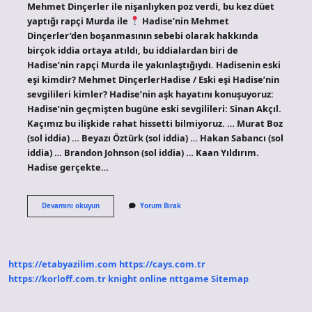
Mehmet Dinçerler ile nişanlıyken poz verdi, bu kez düet
yaptığı rapçi Murda ile
Hadise’nin Mehmet
Dinçerler’den boşanmasının sebebi olarak hakkında
birçok iddia ortaya atıldı, bu iddialardan biri de
Hadise’nin rapçi Murda ile yakınlaştığıydı. Hadisenin eski
eşi kimdir? Mehmet DinçerlerHadise / Eski eşi Hadise’nin
sevgilileri kimler? Hadise’nin aşk hayatını konuşuyoruz:
Hadise’nin geçmişten bugüne eski sevgilileri: Sinan Akçıl.
Kaçımız bu ilişkide rahat hissetti bilmiyoruz. … Murat Boz
(sol iddia) … Beyazı Öztürk (sol iddia) … Hakan Sabancı (sol
iddia) … Brandon Johnson (sol iddia) … Kaan Yıldırım.
Hadise gerçekte…
Hadise
Devamını okuyun
Yorum Bırak
Kaç
Kez
Evlendi
https://etabyazilim.com
https://cays.com.tr
https://korloff.com.tr
knight online
nttgame
Sitemap