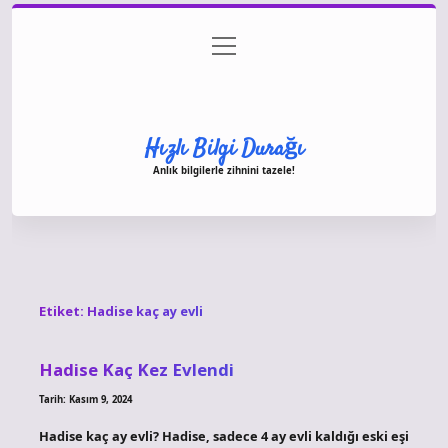
menüyü
Anasayfa
Gizlilik Politikası
Yasal Uyarı
aç
Hakkımızda
Hızlı Bilgi Durağı
Anlık bilgilerle zihnini tazele!
Etiket:
Hadise kaç ay evli
Hadise Kaç Kez Evlendi
Tarih: Kasım 9, 2024
Hadise kaç ay evli? Hadise, sadece 4 ay evli kaldığı eski eşi