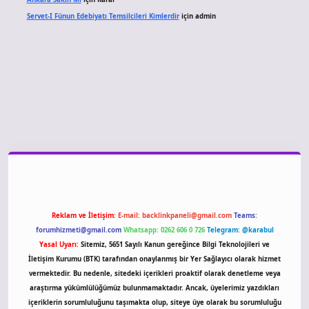
Servet-I Fünun Edebiyatı Temsilcileri Kimlerdir
için
admin
giriş
Reklam ve İletişim:
E-mail:
backlinkpaneli@gmail.com
Teams:
forumhizmeti@gmail.com
Whatsapp: 0262 606 0 726
Telegram: @karabul
Yasal Uyarı:
Sitemiz, 5651 Sayılı Kanun gereğince Bilgi Teknolojileri ve
İletişim Kurumu (BTK) tarafından onaylanmış bir Yer Sağlayıcı olarak hizmet
vermektedir. Bu nedenle, sitedeki içerikleri proaktif olarak denetleme veya
araştırma yükümlülüğümüz bulunmamaktadır. Ancak, üyelerimiz yazdıkları
içeriklerin sorumluluğunu taşımakta olup, siteye üye olarak bu sorumluluğu