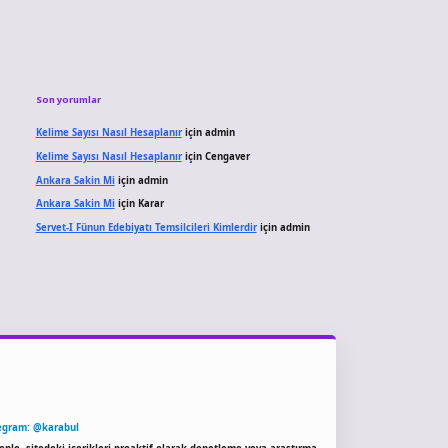
Son yorumlar
Kelime Sayısı Nasıl Hesaplanır
için
admin
Kelime Sayısı Nasıl Hesaplanır
için
Cengaver
Ankara Sakin Mi
için
admin
Ankara Sakin Mi
için
Karar
Servet-I Fünun Edebiyatı Temsilcileri Kimlerdir
için
admin
egram: @karabul