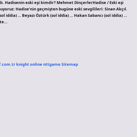
ydı. Hadisenin eski eşi kimdir? Mehmet DinçerlerHadise / Eski eşi
şuyoruz: Hadise’nin geçmişten bugüne eski sevgilileri: Sinan Akçıl.
sol iddia) … Beyazı Öztürk (sol iddia) … Hakan Sabancı (sol iddia) …
kte…
f.com.tr
knight online
nttgame
Sitemap