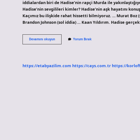
iddialardan biri de Hadise’nin rapçi Murda ile yakınlaştığı
Hadise’nin sevgilileri kimler? Hadise’nin aşk hayatını konu
Kaçımız bu ilişkide rahat hissetti bilmiyoruz. … Murat Boz (
Brandon Johnson (sol iddia) … Kaan Yıldırım. Hadise gerçe
Hadise
Devamını okuyun
Yorum Bırak
Kaç
Kez
Evlendi
https://etabyazilim.com
https://cays.com.tr
https://korlof