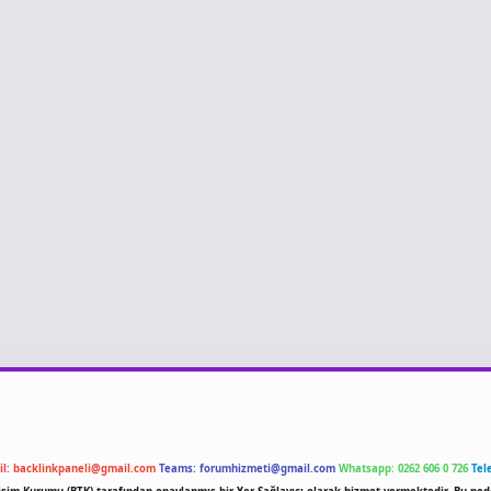
il:
backlinkpaneli@gmail.com
Teams:
forumhizmeti@gmail.com
Whatsapp: 0262 606 0 726
Tel