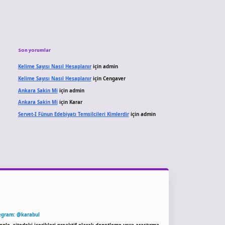
Son yorumlar
Kelime Sayısı Nasıl Hesaplanır
için
admin
Kelime Sayısı Nasıl Hesaplanır
için
Cengaver
Ankara Sakin Mi
için
admin
Ankara Sakin Mi
için
Karar
Servet-I Fünun Edebiyatı Temsilcileri Kimlerdir
için
admin
egram: @karabul