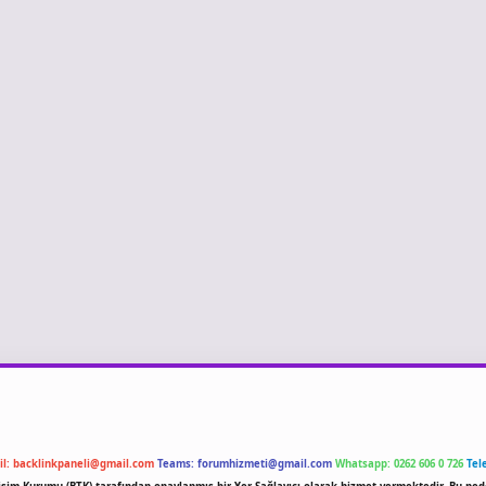
il:
backlinkpaneli@gmail.com
Teams:
forumhizmeti@gmail.com
Whatsapp: 0262 606 0 726
Tel