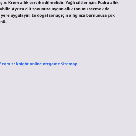
in: Krem allık tercih edilmelidir. Yağlı ciltler için: Pudra allık
labilir. Ayrıca cilt tonunuza uygun allık tonunu seçmek de
 yere uygulayın: En doğal sonuç için allığınızı burnunuza çok
rünü…
f.com.tr
knight online
nttgame
Sitemap