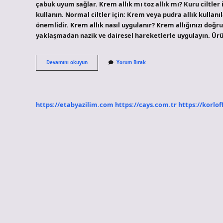
çabuk uyum sağlar. Krem allık mı toz allık mı? Kuru ciltler iç
kullanın. Normal ciltler için: Krem veya pudra allık kullanı
önemlidir. Krem allık nasıl uygulanır? Krem allığınızı doğru
yaklaşmadan nazik ve dairesel hareketlerle uygulayın. Ü
Krem
Devamını okuyun
Yorum Bırak
Allık
Nedir
https://etabyazilim.com
https://cays.com.tr
https://korlof