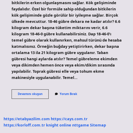
bitkilerin erken olgunlaşmasını sağlar. Kök gelişiminde
faydalıdır. Özel bir formüle sahip olduğundan bitkilerin
kök gelişiminde gözle görülür bir iyileşme sağlar. Birçok
ülkede mevcuttur. 18-46 gübre dekara ne kadar atılır? 6.6
kilogram dekar başına tüketim miktarını verir, 6.6
kilogram 18-46-0 gübre kullanabilirsiniz. Dap 18-46-0’ı
temel gübre olarak kullanırken, mahsul türünü de hesaba
katmalısınız. Örneğin buğday yetiştirirken, dekar başına
ortalama 13 ila 21 kilogram gübre uygulanır. Taban
gübresi hangi aylarda atılır? Temel gübreleme ekimden
veya dikimden hemen önce veya ekim/dikim sırasında
yapılabilir. Toprak gübresi elle veya tohum ekme
makinesiyle uygulanabilir. Temel…
18
Devamını okuyun
Yorum Bırak
46
Taban
Gübresi
Ne
Zaman
https://etabyazilim.com
https://cays.com.tr
Atılır
https://korloff.com.tr
knight online
nttgame
Sitemap