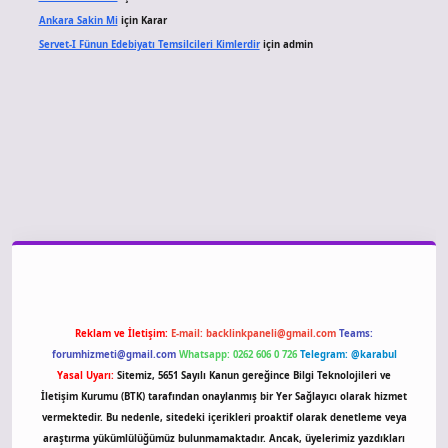
Ankara Sakin Mi
için
Karar
Servet-I Fünun Edebiyatı Temsilcileri Kimlerdir
için
admin
giriş
Reklam ve İletişim:
E-mail:
backlinkpaneli@gmail.com
Teams:
forumhizmeti@gmail.com
Whatsapp: 0262 606 0 726
Telegram: @karabul
Yasal Uyarı:
Sitemiz, 5651 Sayılı Kanun gereğince Bilgi Teknolojileri ve
İletişim Kurumu (BTK) tarafından onaylanmış bir Yer Sağlayıcı olarak hizmet
vermektedir. Bu nedenle, sitedeki içerikleri proaktif olarak denetleme veya
araştırma yükümlülüğümüz bulunmamaktadır. Ancak, üyelerimiz yazdıkları