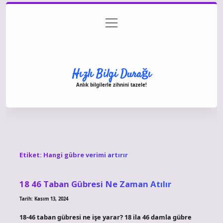
menüyü
Anasayfa
Gizlilik Politikası
Yasal Uyarı
aç
Hakkımızda
Hızlı Bilgi Durağı
Anlık bilgilerle zihnini tazele!
Etiket:
Hangi gübre verimi artırır
18 46 Taban Gübresi Ne Zaman Atılır
Tarih: Kasım 13, 2024
18-46 taban gübresi ne işe yarar? 18 ila 46 damla gübre