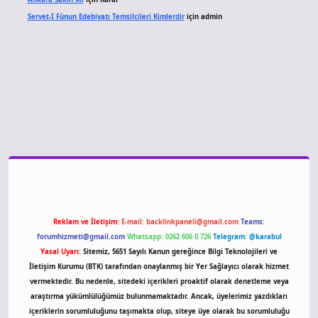
Servet-I Fünun Edebiyatı Temsilcileri Kimlerdir
için
admin
giriş
Reklam ve İletişim:
E-mail:
backlinkpaneli@gmail.com
Teams:
forumhizmeti@gmail.com
Whatsapp: 0262 606 0 726
Telegram: @karabul
Yasal Uyarı:
Sitemiz, 5651 Sayılı Kanun gereğince Bilgi Teknolojileri ve
İletişim Kurumu (BTK) tarafından onaylanmış bir Yer Sağlayıcı olarak hizmet
vermektedir. Bu nedenle, sitedeki içerikleri proaktif olarak denetleme veya
araştırma yükümlülüğümüz bulunmamaktadır. Ancak, üyelerimiz yazdıkları
içeriklerin sorumluluğunu taşımakta olup, siteye üye olarak bu sorumluluğu