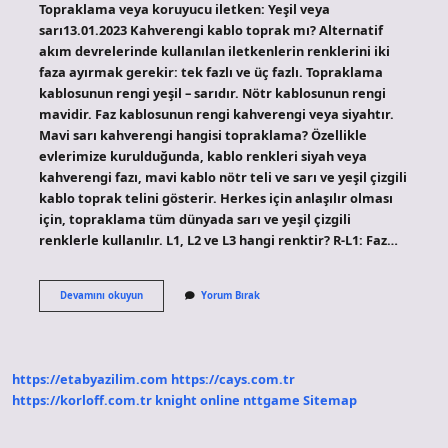
Topraklama veya koruyucu iletken: Yeşil veya
sarı13.01.2023 Kahverengi kablo toprak mı? Alternatif
akım devrelerinde kullanılan iletkenlerin renklerini iki
faza ayırmak gerekir: tek fazlı ve üç fazlı. Topraklama
kablosunun rengi yeşil – sarıdır. Nötr kablosunun rengi
mavidir. Faz kablosunun rengi kahverengi veya siyahtır.
Mavi sarı kahverengi hangisi topraklama? Özellikle
evlerimize kurulduğunda, kablo renkleri siyah veya
kahverengi fazı, mavi kablo nötr teli ve sarı ve yeşil çizgili
kablo toprak telini gösterir. Herkes için anlaşılır olması
için, topraklama tüm dünyada sarı ve yeşil çizgili
renklerle kullanılır. L1, L2 ve L3 hangi renktir? R-L1: Faz…
3
Devamını okuyun
Yorum Bırak
Lü
Kabloda
Topraklama
Hangi
Renk
https://etabyazilim.com
https://cays.com.tr
https://korloff.com.tr
knight online
nttgame
Sitemap