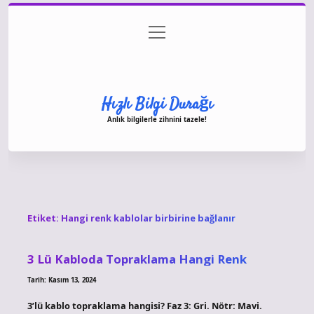
menüyü
Anasayfa
Gizlilik Politikası
Yasal Uyarı
aç
Hakkımızda
Hızlı Bilgi Durağı
Anlık bilgilerle zihnini tazele!
Etiket:
Hangi renk kablolar birbirine bağlanır
3 Lü Kabloda Topraklama Hangi Renk
Tarih: Kasım 13, 2024
3’lü kablo topraklama hangisi? Faz 3: Gri. Nötr: Mavi.