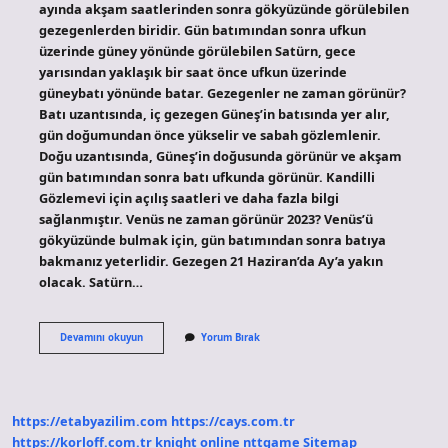
ayında akşam saatlerinden sonra gökyüzünde görülebilen
gezegenlerden biridir. Gün batımından sonra ufkun
üzerinde güney yönünde görülebilen Satürn, gece
yarısından yaklaşık bir saat önce ufkun üzerinde
güneybatı yönünde batar. Gezegenler ne zaman görünür?
Batı uzantısında, iç gezegen Güneş’in batısında yer alır,
gün doğumundan önce yükselir ve sabah gözlemlenir.
Doğu uzantısında, Güneş’in doğusunda görünür ve akşam
gün batımından sonra batı ufkunda görünür. Kandilli
Gözlemevi için açılış saatleri ve daha fazla bilgi
sağlanmıştır. Venüs ne zaman görünür 2023? Venüs’ü
gökyüzünde bulmak için, gün batımından sonra batıya
bakmanız yeterlidir. Gezegen 21 Haziran’da Ay’a yakın
olacak. Satürn…
Gezegenler
Devamını okuyun
Yorum Bırak
Ne
Zaman
Görünecek
2023
https://etabyazilim.com
https://cays.com.tr
https://korloff.com.tr
knight online
nttgame
Sitemap