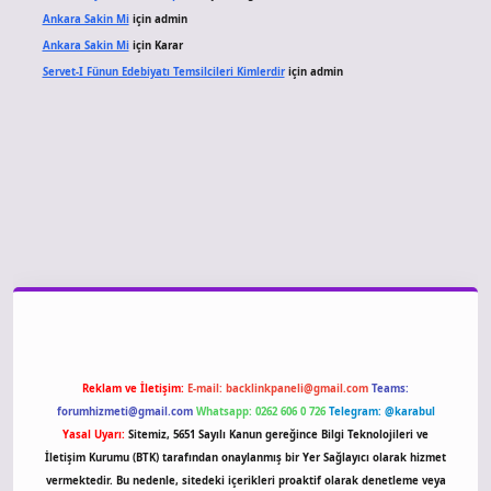
Ankara Sakin Mi
için
admin
Ankara Sakin Mi
için
Karar
Servet-I Fünun Edebiyatı Temsilcileri Kimlerdir
için
admin
iriş
Reklam ve İletişim:
E-mail:
backlinkpaneli@gmail.com
Teams:
forumhizmeti@gmail.com
Whatsapp: 0262 606 0 726
Telegram: @karabul
Yasal Uyarı:
Sitemiz, 5651 Sayılı Kanun gereğince Bilgi Teknolojileri ve
İletişim Kurumu (BTK) tarafından onaylanmış bir Yer Sağlayıcı olarak hizmet
vermektedir. Bu nedenle, sitedeki içerikleri proaktif olarak denetleme veya