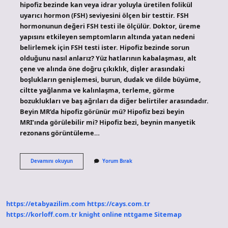
hipofiz bezinde kan veya idrar yoluyla üretilen folikül
uyarıcı hormon (FSH) seviyesini ölçen bir testtir. FSH
hormonunun değeri FSH testi ile ölçülür. Doktor, üreme
yapısını etkileyen semptomların altında yatan nedeni
belirlemek için FSH testi ister. Hipofiz bezinde sorun
olduğunu nasıl anlarız? Yüz hatlarının kabalaşması, alt
çene ve alında öne doğru çıkıklık, dişler arasındaki
boşlukların genişlemesi, burun, dudak ve dilde büyüme,
ciltte yağlanma ve kalınlaşma, terleme, görme
bozuklukları ve baş ağrıları da diğer belirtiler arasındadır.
Beyin MR’da hipofiz görünür mü? Hipofiz bezi beyin
MRI’ında görülebilir mi? Hipofiz bezi, beynin manyetik
rezonans görüntüleme…
Hipofiz
Devamını okuyun
Yorum Bırak
Tanısı
Nasıl
Konur
https://etabyazilim.com
https://cays.com.tr
https://korloff.com.tr
knight online
nttgame
Sitemap