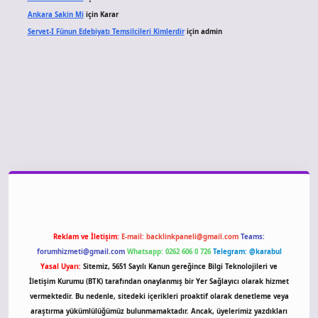
Ankara Sakin Mi
için
Karar
Servet-I Fünun Edebiyatı Temsilcileri Kimlerdir
için
admin
 giriş
Reklam ve İletişim:
E-mail:
backlinkpaneli@gmail.com
Teams:
forumhizmeti@gmail.com
Whatsapp: 0262 606 0 726
Telegram: @karabul
Yasal Uyarı:
Sitemiz, 5651 Sayılı Kanun gereğince Bilgi Teknolojileri ve
İletişim Kurumu (BTK) tarafından onaylanmış bir Yer Sağlayıcı olarak hizmet
vermektedir. Bu nedenle, sitedeki içerikleri proaktif olarak denetleme veya
araştırma yükümlülüğümüz bulunmamaktadır. Ancak, üyelerimiz yazdıkları