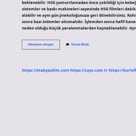
beklenebilir. HSG yumurtlamadan önce çekildiği için bebeğe
sistemler ve baskı makineleri sayesinde HSG filmleri dakik
alabilir ve aynı gün jinekoloğunuza geri dönebilirsiniz. Ra
sonra bazı önlemler alınmalıdır. İşlemden sonra hafif kana
neden olduğu küçük yaralanmalardan kaynaklanabilir. Ay
Rahim
Devamını okuyun
Yorum Bırak
Filminden
Kaç
Gün
Sonra
Test
https://etabyazilim.com
https://cays.com.tr
https://korlof
Yapılır