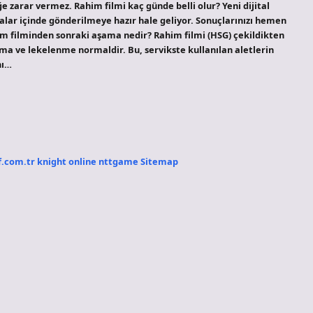
 zarar vermez. Rahim filmi kaç günde belli olur? Yeni dijital
alar içinde gönderilmeye hazır hale geliyor. Sonuçlarınızı hemen
him filminden sonraki aşama nedir? Rahim filmi (HSG) çekildikten
ma ve lekelenme normaldir. Bu, servikste kullanılan aletlerin
nı…
f.com.tr
knight online
nttgame
Sitemap