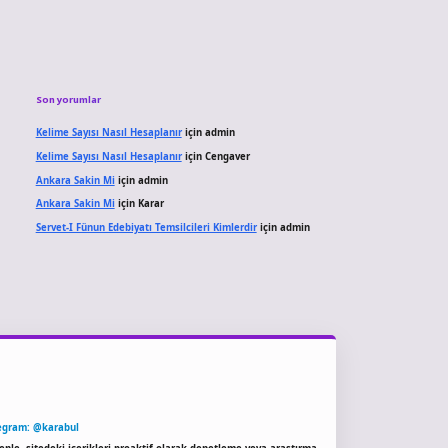
Son yorumlar
Kelime Sayısı Nasıl Hesaplanır
için
admin
Kelime Sayısı Nasıl Hesaplanır
için
Cengaver
Ankara Sakin Mi
için
admin
Ankara Sakin Mi
için
Karar
Servet-I Fünun Edebiyatı Temsilcileri Kimlerdir
için
admin
egram: @karabul