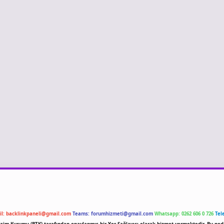
il:
backlinkpaneli@gmail.com
Teams:
forumhizmeti@gmail.com
Whatsapp: 0262 606 0 726
Tel