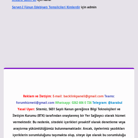
Servet-I Fünun Edebiyatı Temsilcileri Kimlerdir
için
admin
casino giriş
Reklam ve İletişim:
E-mail:
backlinkpaneli@gmail.com
Teams:
forumhizmeti@gmail.com
Whatsapp: 0262 606 0 726
Telegram: @karabul
Yasal Uyarı:
Sitemiz, 5651 Sayılı Kanun gereğince Bilgi Teknolojileri ve
İletişim Kurumu (BTK) tarafından onaylanmış bir Yer Sağlayıcı olarak hizmet
vermektedir. Bu nedenle, sitedeki içerikleri proaktif olarak denetleme veya
araştırma yükümlülüğümüz bulunmamaktadır. Ancak, üyelerimiz yazdıkları
içeriklerin sorumluluğunu taşımakta olup, siteye üye olarak bu sorumluluğu