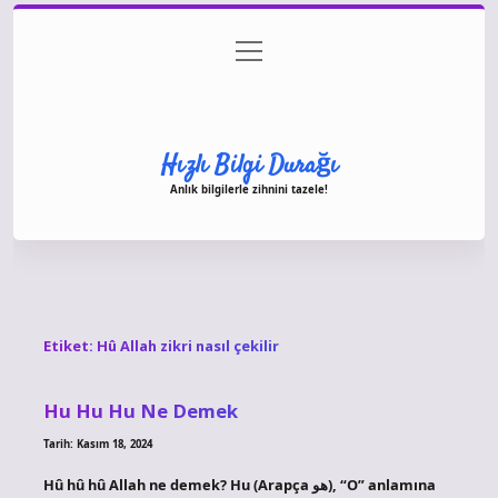
menüyü
Anasayfa
Gizlilik Politikası
Yasal Uyarı
aç
Hakkımızda
Hızlı Bilgi Durağı
Anlık bilgilerle zihnini tazele!
Etiket:
Hû Allah zikri nasıl çekilir
Hu Hu Hu Ne Demek
Tarih: Kasım 18, 2024
Hû hû hû Allah ne demek? Hu (Arapça هو), “O” anlamına