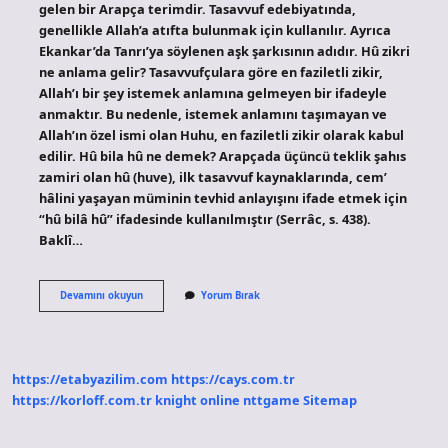
gelen bir Arapça terimdir. Tasavvuf edebiyatında,
genellikle Allah’a atıfta bulunmak için kullanılır. Ayrıca
Ekankar’da Tanrı’ya söylenen aşk şarkısının adıdır. Hû zikri
ne anlama gelir? Tasavvufçulara göre en faziletli zikir,
Allah’ı bir şey istemek anlamına gelmeyen bir ifadeyle
anmaktır. Bu nedenle, istemek anlamını taşımayan ve
Allah’ın özel ismi olan Huhu, en faziletli zikir olarak kabul
edilir. Hû bila hû ne demek? Arapçada üçüncü teklik şahıs
zamiri olan hû (huve), ilk tasavvuf kaynaklarında, cem’
hâlini yaşayan müminin tevhid anlayışını ifade etmek için
“hû bilâ hû” ifadesinde kullanılmıştır (Serrâc, s. 438).
Baklî…
Hu
Devamını okuyun
Yorum Bırak
Hu
Hu
Ne
Demek
https://etabyazilim.com
https://cays.com.tr
https://korloff.com.tr
knight online
nttgame
Sitemap