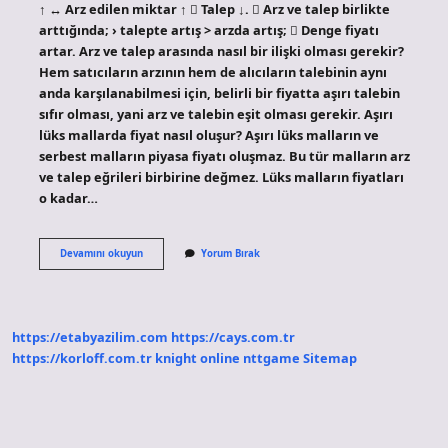
↑ ↔ Arz edilen miktar ↑  Talep ↓.  Arz ve talep birlikte
arttığında; › talepte artış > arzda artış;  Denge fiyatı
artar. Arz ve talep arasında nasıl bir ilişki olması gerekir?
Hem satıcıların arzının hem de alıcıların talebinin aynı
anda karşılanabilmesi için, belirli bir fiyatta aşırı talebin
sıfır olması, yani arz ve talebin eşit olması gerekir. Aşırı
lüks mallarda fiyat nasıl oluşur? Aşırı lüks malların ve
serbest malların piyasa fiyatı oluşmaz. Bu tür malların arz
ve talep eğrileri birbirine değmez. Lüks malların fiyatları
o kadar…
Arz
Devamını okuyun
Yorum Bırak
Ve
Talep
Aynı
Oranda
Artarsa
https://etabyazilim.com
https://cays.com.tr
Ne
Olur
https://korloff.com.tr
knight online
nttgame
Sitemap