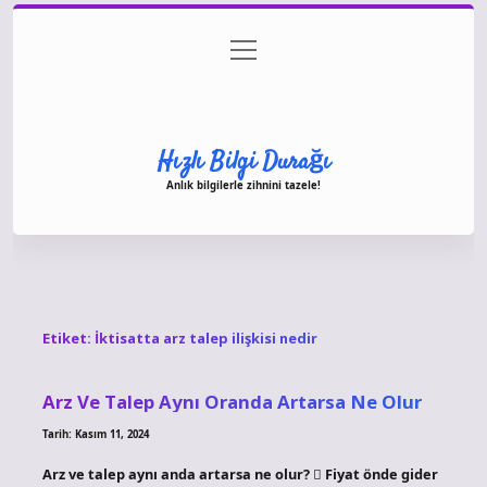
menüyü
Anasayfa
Gizlilik Politikası
Yasal Uyarı
aç
Hakkımızda
Hızlı Bilgi Durağı
Anlık bilgilerle zihnini tazele!
Etiket:
İktisatta arz talep ilişkisi nedir
Arz Ve Talep Aynı Oranda Artarsa Ne Olur
Tarih: Kasım 11, 2024
Arz ve talep aynı anda artarsa ne olur?  Fiyat önde gider