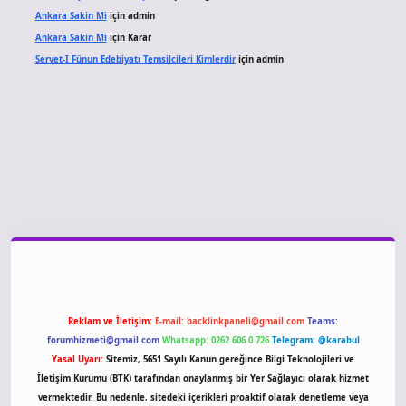
Ankara Sakin Mi
için
admin
Ankara Sakin Mi
için
Karar
Servet-I Fünun Edebiyatı Temsilcileri Kimlerdir
için
admin
giriş
Reklam ve İletişim:
E-mail:
backlinkpaneli@gmail.com
Teams:
forumhizmeti@gmail.com
Whatsapp: 0262 606 0 726
Telegram: @karabul
Yasal Uyarı:
Sitemiz, 5651 Sayılı Kanun gereğince Bilgi Teknolojileri ve
İletişim Kurumu (BTK) tarafından onaylanmış bir Yer Sağlayıcı olarak hizmet
vermektedir. Bu nedenle, sitedeki içerikleri proaktif olarak denetleme veya