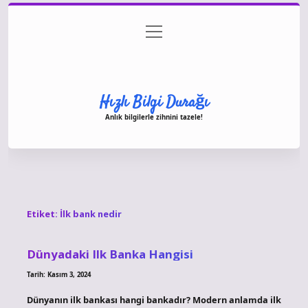
menüyü
Anasayfa
Gizlilik Politikası
Yasal Uyarı
aç
Hakkımızda
Hızlı Bilgi Durağı
Anlık bilgilerle zihnini tazele!
Etiket:
İlk bank nedir
Dünyadaki Ilk Banka Hangisi
Tarih: Kasım 3, 2024
Dünyanın ilk bankası hangi bankadır? Modern anlamda ilk