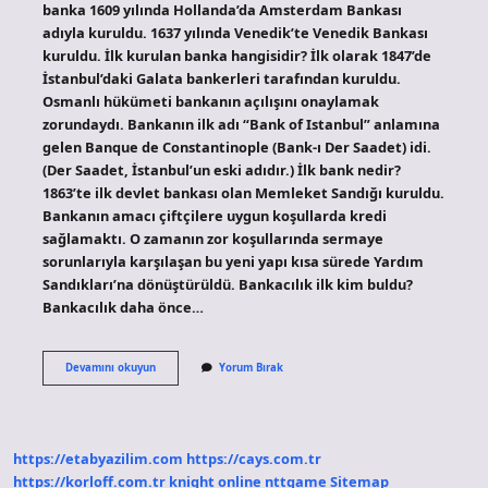
banka 1609 yılında Hollanda’da Amsterdam Bankası
adıyla kuruldu. 1637 yılında Venedik’te Venedik Bankası
kuruldu. İlk kurulan banka hangisidir? İlk olarak 1847’de
İstanbul’daki Galata bankerleri tarafından kuruldu.
Osmanlı hükümeti bankanın açılışını onaylamak
zorundaydı. Bankanın ilk adı “Bank of Istanbul” anlamına
gelen Banque de Constantinople (Bank-ı Der Saadet) idi.
(Der Saadet, İstanbul’un eski adıdır.) İlk bank nedir?
1863’te ilk devlet bankası olan Memleket Sandığı kuruldu.
Bankanın amacı çiftçilere uygun koşullarda kredi
sağlamaktı. O zamanın zor koşullarında sermaye
sorunlarıyla karşılaşan bu yeni yapı kısa sürede Yardım
Sandıkları’na dönüştürüldü. Bankacılık ilk kim buldu?
Bankacılık daha önce…
Dünyadaki
Devamını okuyun
Yorum Bırak
Ilk
Banka
Hangisi
https://etabyazilim.com
https://cays.com.tr
https://korloff.com.tr
knight online
nttgame
Sitemap