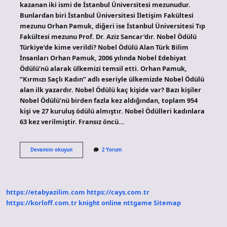
kazanan iki ismi de İstanbul Üniversitesi mezunudur.
Bunlardan biri İstanbul Üniversitesi İletişim Fakültesi
mezunu Orhan Pamuk, diğeri ise İstanbul Üniversitesi Tıp
Fakültesi mezunu Prof. Dr. Aziz Sancar’dır. Nobel Ödülü
Türkiye’de kime verildi? Nobel Ödülü Alan Türk Bilim
İnsanları Orhan Pamuk, 2006 yılında Nobel Edebiyat
Ödülü’nü alarak ülkemizi temsil etti. Orhan Pamuk,
“Kırmızı Saçlı Kadın” adlı eseriyle ülkemizde Nobel Ödülü
alan ilk yazardır. Nobel Ödülü kaç kişide var? Bazı kişiler
Nobel Ödülü’nü birden fazla kez aldığından, toplam 954
kişi ve 27 kuruluş ödülü almıştır. Nobel Ödülleri kadınlara
63 kez verilmiştir. Fransız öncü…
Türkiyede
Devamını okuyun
2 Yorum
Nobel
Ödülü
Alan
Kaç
Kişi
https://etabyazilim.com
https://cays.com.tr
Var
https://korloff.com.tr
knight online
nttgame
Sitemap