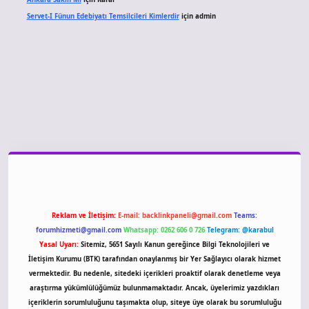
Servet-I Fünun Edebiyatı Temsilcileri Kimlerdir
için
admin
dcasino giriş
Reklam ve İletişim:
E-mail:
backlinkpaneli@gmail.com
Teams:
forumhizmeti@gmail.com
Whatsapp: 0262 606 0 726
Telegram: @karabul
Yasal Uyarı:
Sitemiz, 5651 Sayılı Kanun gereğince Bilgi Teknolojileri ve
İletişim Kurumu (BTK) tarafından onaylanmış bir Yer Sağlayıcı olarak hizmet
vermektedir. Bu nedenle, sitedeki içerikleri proaktif olarak denetleme veya
araştırma yükümlülüğümüz bulunmamaktadır. Ancak, üyelerimiz yazdıkları
içeriklerin sorumluluğunu taşımakta olup, siteye üye olarak bu sorumluluğu