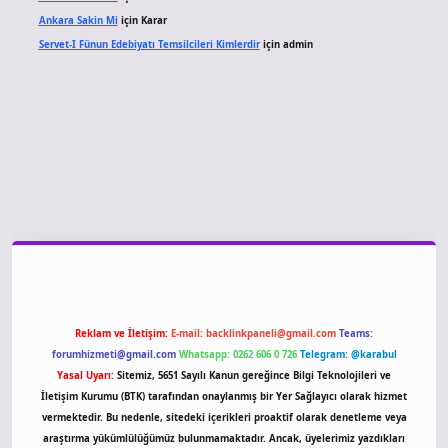
Ankara Sakin Mi
için
Karar
Servet-I Fünun Edebiyatı Temsilcileri Kimlerdir
için
admin
o giriş
Reklam ve İletişim:
E-mail:
backlinkpaneli@gmail.com
Teams:
forumhizmeti@gmail.com
Whatsapp: 0262 606 0 726
Telegram: @karabul
Yasal Uyarı:
Sitemiz, 5651 Sayılı Kanun gereğince Bilgi Teknolojileri ve
İletişim Kurumu (BTK) tarafından onaylanmış bir Yer Sağlayıcı olarak hizmet
vermektedir. Bu nedenle, sitedeki içerikleri proaktif olarak denetleme veya
araştırma yükümlülüğümüz bulunmamaktadır. Ancak, üyelerimiz yazdıkları