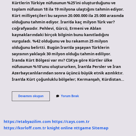
Kürtlerin Türkiye nüfusunun %25’ini oluşturduğunu ve
toplam nüfusun 18 ila 19 milyona ulaştığını tahmin ediyor.
Kürt milliyetçileri bu sayının 20.000.000 ila 25.000 arasında
olduğunu tahmin ediyor. İran’da kaç milyon Türk var?
coğrafyasıdır. Pehlevi, Gürcü, Ermeni ve Ablan
kaynaklarındaki birçok bilginin bunu kanıtladığını
vurguladı. %42 olduğunu ve bu rakamın 25 milyon
olduğunu belirtti. Bugün İran’da yaşayan Türklerin
sayısının yaklaşık 30 milyon olduğu tahmin ediliyor.
İranda Kürt Bölgesi var mı? CIA’ya göre Kürtler ülke
nüfusunun %10’unu oluştururken, İran’da Persler ve İran
Azerbaycanlılarından sonra üçüncü büyük etnik azınlıktır.
İran’da Kürt çoğunluklu bölgeler; Kermanşah, Kürdistan…
Iran
Devamını okuyun
Yorum Bırak
Kaç
Milyon
Kürt
Var
https://etabyazilim.com
https://cays.com.tr
https://korloff.com.tr
knight online
nttgame
Sitemap