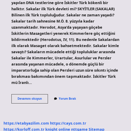
yapılan DNA testlerine göre İskitler Türk kökenli bir
halktır. Sakalar ilk Türk devleti mi? SKYİTLER (SAKALAR)
Bilinen ilk Türk topluluğudur. Sakalar ne zaman yaşadı?
Sakalar tarih sahnesine M.Ö. 8. yüzyıla kadar
uzanmaktadır. Herodot, Asya’da yaşayan göçebe
İskitlerin Masagetleri yenerek Kimmerlere göç ettiğini
bildirmektedir (Herodotus, IV, 11). Bu nedenle Sakalardan
ilk olarak Masaget olarak bahsetmektedir. Sakalar kimle
savaştı? Sakaların mücadele ettiği topluluklar arasında
Sakalar ile Kimmerler, Urartular, Asurlular ve Persler
arasında yaşanan mücadele, o dönemde güçlü bir
imparatorluğa sahip olan Persleri uzun süre sıkıntı içinde
bırakması bakımından önem taşımaktadır. İskitler Türk
mü İranlı…
Sakalar
Devamını okuyun
Yorum Bırak
Ne
Zaman
Kuruldu
https://etabyazilim.com
https://cays.com.tr
https://korloff.com.tr
knight online
nttgame
Sitemap