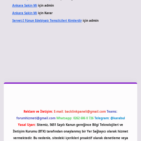
Ankara Sakin Mi
için
admin
Ankara Sakin Mi
için
Karar
Servet-I Fünun Edebiyatı Temsilcileri Kimlerdir
için
admin
giriş
Reklam ve İletişim:
E-mail:
backlinkpaneli@gmail.com
Teams:
forumhizmeti@gmail.com
Whatsapp: 0262 606 0 726
Telegram: @karabul
Yasal Uyarı:
Sitemiz, 5651 Sayılı Kanun gereğince Bilgi Teknolojileri ve
İletişim Kurumu (BTK) tarafından onaylanmış bir Yer Sağlayıcı olarak hizmet
vermektedir. Bu nedenle, sitedeki içerikleri proaktif olarak denetleme veya