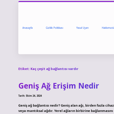
Anasayfa
Gizlilik Politikası
Yasal Uyarı
Hakkımızd
Etiket:
Kaç çeşit ağ bağlantısı vardır
Geniş Ağ Erişim Nedir
Tarih: Ekim 24, 2024
Geniş ağ bağlantısı nedir? Geniş alan ağı, birden fazla ciha
veya mantıksal ağdır. Yerel ağların birbirine bağlanmasını s