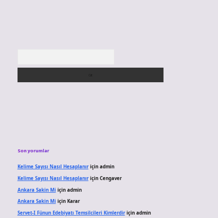
Arama
Son yorumlar
Kelime Sayısı Nasıl Hesaplanır
için
admin
Kelime Sayısı Nasıl Hesaplanır
için
Cengaver
Ankara Sakin Mi
için
admin
Ankara Sakin Mi
için
Karar
Servet-I Fünun Edebiyatı Temsilcileri Kimlerdir
için
admin