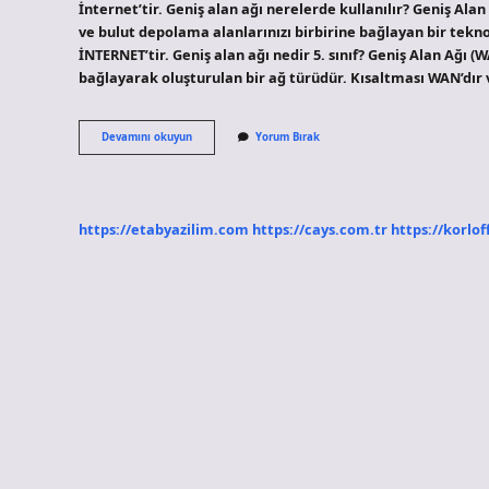
İnternet’tir. Geniş alan ağı nerelerde kullanılır? Geniş Alan
ve bulut depolama alanlarınızı birbirine bağlayan bir teknol
İNTERNET’tir. Geniş alan ağı nedir 5. sınıf? Geniş Alan Ağı (
bağlayarak oluşturulan bir ağ türüdür. Kısaltması WAN’dır 
Geniş
Devamını okuyun
Yorum Bırak
Ağ
Erişim
Nedir
https://etabyazilim.com
https://cays.com.tr
https://korlof