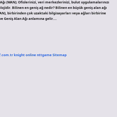
 Ağı (WAN); Ofislerinizi, veri merkezlerinizi, bulut uygulamalarınızı
ojidir. Bilinen en geniş ağ nedir? Bilinen en büyük geniş alan ağı
WAN), birbirinden çok uzaktaki bilgisayarları veya ağları birbirine
ve Geniş Alan Ağı anlamına gelir.…
f.com.tr
knight online
nttgame
Sitemap