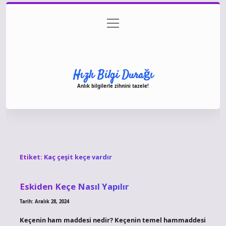
menüyü
Anasayfa
Gizlilik Politikası
Yasal Uyarı
aç
Hakkımızda
Hızlı Bilgi Durağı
Anlık bilgilerle zihnini tazele!
Etiket:
Kaç çeşit keçe vardır
Eskiden Keçe Nasıl Yapılır
Tarih: Aralık 28, 2024
Keçenin ham maddesi nedir? Keçenin temel hammaddesi