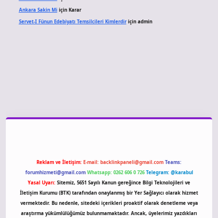
Ankara Sakin Mi
için
Karar
Servet-I Fünun Edebiyatı Temsilcileri Kimlerdir
için
admin
giriş
Reklam ve İletişim:
E-mail:
backlinkpaneli@gmail.com
Teams:
forumhizmeti@gmail.com
Whatsapp: 0262 606 0 726
Telegram: @karabul
Yasal Uyarı:
Sitemiz, 5651 Sayılı Kanun gereğince Bilgi Teknolojileri ve
İletişim Kurumu (BTK) tarafından onaylanmış bir Yer Sağlayıcı olarak hizmet
vermektedir. Bu nedenle, sitedeki içerikleri proaktif olarak denetleme veya
araştırma yükümlülüğümüz bulunmamaktadır. Ancak, üyelerimiz yazdıkları