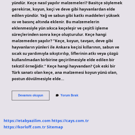
yündür. Keçe nasıl yapılır malzemeleri? Basitçe söylemek
gerekirse, koyun, keçi ve deve gibi hayvanlardan elde
edilen yündür. Yağ ve sabun gibi katkı maddeleri yüksek
ısı ve basınç altında eklenir. Bu malzemelerin
eklenmesiyle yün sıkıca keçeleşir ve çeşitli işleme
süreçlerinden sonra keçe oluşturulur. Keçe hangi
malzemeden yapılır? “Keçe, koyun, tavşan, deve gibi
hayvanların yünleri ile Ankara keçisi kıllarının, sabun ve
sıcak su yardımıyla sıkıştırılıp, liflerinin atkı veya çözgü
kullanılmadan birbirine geçirilmesiyle elde edilen bir
tekstil örneğidir.” Keçe hangi hayvandan? Çok eski bir
Türk sanatı olan keçe, ana malzemesi koyun yünü olan,
postun dövülmesiyle elde…
Eskiden
Devamını okuyun
Yorum Bırak
Keçe
Nasıl
Yapılır
https://etabyazilim.com
https://cays.com.tr
https://korloff.com.tr
Sitemap