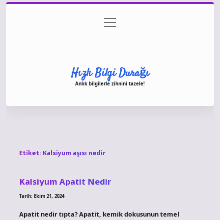
menüyü
Anasayfa
Gizlilik Politikası
Yasal Uyarı
aç
Hakkımızda
Hızlı Bilgi Durağı
Anlık bilgilerle zihnini tazele!
Etiket:
Kalsiyum aşısı nedir
Kalsiyum Apatit Nedir
Tarih: Ekim 21, 2024
Apatit nedir tıpta? Apatit, kemik dokusunun temel