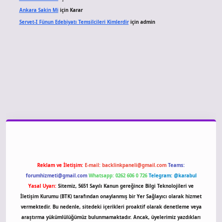
Ankara Sakin Mi
için
Karar
Servet-I Fünun Edebiyatı Temsilcileri Kimlerdir
için
admin
giriş
Reklam ve İletişim:
E-mail:
backlinkpaneli@gmail.com
Teams:
forumhizmeti@gmail.com
Whatsapp: 0262 606 0 726
Telegram: @karabul
Yasal Uyarı:
Sitemiz, 5651 Sayılı Kanun gereğince Bilgi Teknolojileri ve
İletişim Kurumu (BTK) tarafından onaylanmış bir Yer Sağlayıcı olarak hizmet
vermektedir. Bu nedenle, sitedeki içerikleri proaktif olarak denetleme veya
araştırma yükümlülüğümüz bulunmamaktadır. Ancak, üyelerimiz yazdıkları