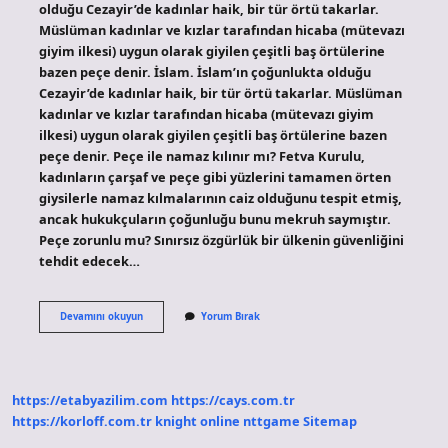
olduğu Cezayir’de kadınlar haik, bir tür örtü takarlar.
Müslüman kadınlar ve kızlar tarafından hicaba (mütevazı
giyim ilkesi) uygun olarak giyilen çeşitli baş örtülerine
bazen peçe denir. İslam. İslam’ın çoğunlukta olduğu
Cezayir’de kadınlar haik, bir tür örtü takarlar. Müslüman
kadınlar ve kızlar tarafından hicaba (mütevazı giyim
ilkesi) uygun olarak giyilen çeşitli baş örtülerine bazen
peçe denir. Peçe ile namaz kılınır mı? Fetva Kurulu,
kadınların çarşaf ve peçe gibi yüzlerini tamamen örten
giysilerle namaz kılmalarının caiz olduğunu tespit etmiş,
ancak hukukçuların çoğunluğu bunu mekruh saymıştır.
Peçe zorunlu mu? Sınırsız özgürlük bir ülkenin güvenliğini
tehdit edecek…
İSlamiyette
Devamını okuyun
Yorum Bırak
Peçe
Var
Mı
https://etabyazilim.com
https://cays.com.tr
https://korloff.com.tr
knight online
nttgame
Sitemap