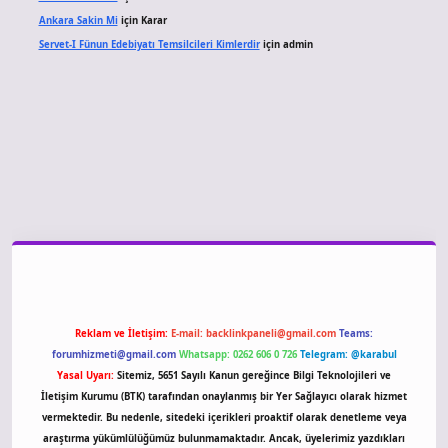
Ankara Sakin Mi
için
Karar
Servet-I Fünun Edebiyatı Temsilcileri Kimlerdir
için
admin
giriş
Reklam ve İletişim:
E-mail:
backlinkpaneli@gmail.com
Teams:
forumhizmeti@gmail.com
Whatsapp: 0262 606 0 726
Telegram: @karabul
Yasal Uyarı:
Sitemiz, 5651 Sayılı Kanun gereğince Bilgi Teknolojileri ve
İletişim Kurumu (BTK) tarafından onaylanmış bir Yer Sağlayıcı olarak hizmet
vermektedir. Bu nedenle, sitedeki içerikleri proaktif olarak denetleme veya
araştırma yükümlülüğümüz bulunmamaktadır. Ancak, üyelerimiz yazdıkları