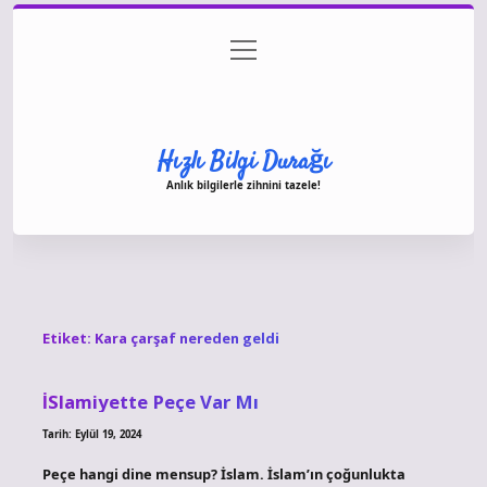
menüyü
Anasayfa
Gizlilik Politikası
Yasal Uyarı
aç
Hakkımızda
Hızlı Bilgi Durağı
Anlık bilgilerle zihnini tazele!
Etiket:
Kara çarşaf nereden geldi
İSlamiyette Peçe Var Mı
Tarih: Eylül 19, 2024
Peçe hangi dine mensup? İslam. İslam’ın çoğunlukta