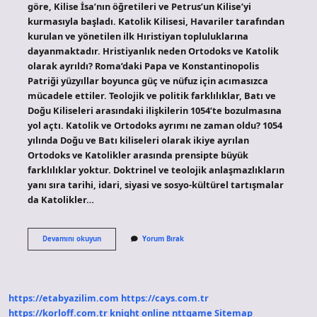
göre, Kilise İsa’nın öğretileri ve Petrus’un Kilise’yi
kurmasıyla başladı. Katolik Kilisesi, Havariler tarafından
kurulan ve yönetilen ilk Hıristiyan topluluklarına
dayanmaktadır. Hristiyanlık neden Ortodoks ve Katolik
olarak ayrıldı? Roma’daki Papa ve Konstantinopolis
Patriği yüzyıllar boyunca güç ve nüfuz için acımasızca
mücadele ettiler. Teolojik ve politik farklılıklar, Batı ve
Doğu Kiliseleri arasındaki ilişkilerin 1054’te bozulmasına
yol açtı. Katolik ve Ortodoks ayrımı ne zaman oldu? 1054
yılında Doğu ve Batı kiliseleri olarak ikiye ayrılan
Ortodoks ve Katolikler arasında prensipte büyük
farklılıklar yoktur. Doktrinel ve teolojik anlaşmazlıkların
yanı sıra tarihi, idari, siyasi ve sosyo-kültürel tartışmalar
da Katolikler…
Katolik
Devamını okuyun
Yorum Bırak
Nasıl
Çıktı
https://etabyazilim.com
https://cays.com.tr
https://korloff.com.tr
knight online
nttgame
Sitemap