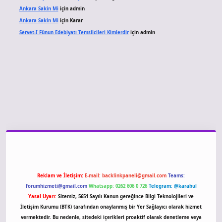
Ankara Sakin Mi
için
admin
Ankara Sakin Mi
için
Karar
Servet-I Fünun Edebiyatı Temsilcileri Kimlerdir
için
admin
giriş
Reklam ve İletişim:
E-mail:
backlinkpaneli@gmail.com
Teams:
forumhizmeti@gmail.com
Whatsapp: 0262 606 0 726
Telegram: @karabul
Yasal Uyarı:
Sitemiz, 5651 Sayılı Kanun gereğince Bilgi Teknolojileri ve
İletişim Kurumu (BTK) tarafından onaylanmış bir Yer Sağlayıcı olarak hizmet
vermektedir. Bu nedenle, sitedeki içerikleri proaktif olarak denetleme veya