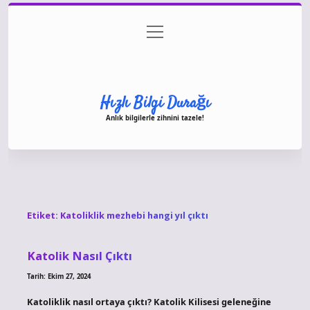
menüyü
Anasayfa
Gizlilik Politikası
Yasal Uyarı
aç
Hakkımızda
Hızlı Bilgi Durağı
Anlık bilgilerle zihnini tazele!
Etiket:
Katoliklik mezhebi hangi yıl çıktı
Katolik Nasıl Çıktı
Tarih: Ekim 27, 2024
Katoliklik nasıl ortaya çıktı? Katolik Kilisesi geleneğine