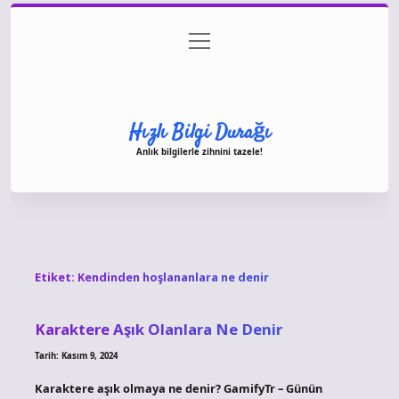
menüyü
Anasayfa
Gizlilik Politikası
Yasal Uyarı
aç
Hakkımızda
Hızlı Bilgi Durağı
Anlık bilgilerle zihnini tazele!
Etiket:
Kendinden hoşlananlara ne denir
Karaktere Aşık Olanlara Ne Denir
Tarih: Kasım 9, 2024
Karaktere aşık olmaya ne denir? GamifyTr – Günün