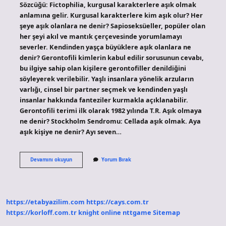
Sözcüğü: Fictophilia, kurgusal karakterlere aşık olmak
anlamına gelir. Kurgusal karakterlere kim aşık olur? Her
şeye aşık olanlara ne denir? Sapioseksüeller, popüler olan
her şeyi akıl ve mantık çerçevesinde yorumlamayı
severler. Kendinden yaşça büyüklere aşık olanlara ne
denir? Gerontofili kimlerin kabul edilir sorusunun cevabı,
bu ilgiye sahip olan kişilere gerontofiller denildiğini
söyleyerek verilebilir. Yaşlı insanlara yönelik arzuların
varlığı, cinsel bir partner seçmek ve kendinden yaşlı
insanlar hakkında fanteziler kurmakla açıklanabilir.
Gerontofili terimi ilk olarak 1982 yılında T.R. Aşık olmaya
ne denir? Stockholm Sendromu: Cellada aşık olmak. Aya
aşık kişiye ne denir? Ayı seven…
Karaktere
Devamını okuyun
Yorum Bırak
Aşık
Olanlara
Ne
Denir
https://etabyazilim.com
https://cays.com.tr
https://korloff.com.tr
knight online
nttgame
Sitemap