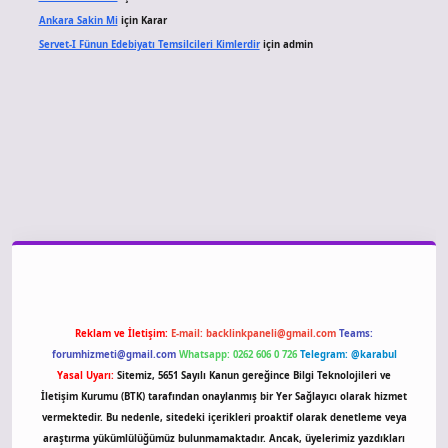
Ankara Sakin Mi
için
Karar
Servet-I Fünun Edebiyatı Temsilcileri Kimlerdir
için
admin
giriş
Reklam ve İletişim:
E-mail:
backlinkpaneli@gmail.com
Teams:
forumhizmeti@gmail.com
Whatsapp: 0262 606 0 726
Telegram: @karabul
Yasal Uyarı:
Sitemiz, 5651 Sayılı Kanun gereğince Bilgi Teknolojileri ve
İletişim Kurumu (BTK) tarafından onaylanmış bir Yer Sağlayıcı olarak hizmet
vermektedir. Bu nedenle, sitedeki içerikleri proaktif olarak denetleme veya
araştırma yükümlülüğümüz bulunmamaktadır. Ancak, üyelerimiz yazdıkları