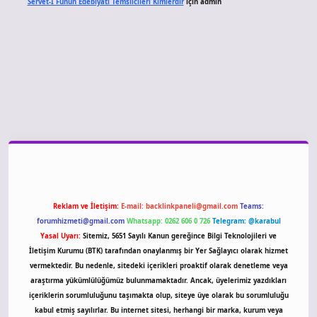
Servet-I Fünun Edebiyatı Temsilcileri Kimlerdir
için
admin
o giriş
Reklam ve İletişim:
E-mail:
backlinkpaneli@gmail.com
Teams:
forumhizmeti@gmail.com
Whatsapp: 0262 606 0 726
Telegram: @karabul
Yasal Uyarı:
Sitemiz, 5651 Sayılı Kanun gereğince Bilgi Teknolojileri ve
İletişim Kurumu (BTK) tarafından onaylanmış bir Yer Sağlayıcı olarak hizmet
vermektedir. Bu nedenle, sitedeki içerikleri proaktif olarak denetleme veya
araştırma yükümlülüğümüz bulunmamaktadır. Ancak, üyelerimiz yazdıkları
içeriklerin sorumluluğunu taşımakta olup, siteye üye olarak bu sorumluluğu
kabul etmiş sayılırlar. Bu internet sitesi, herhangi bir marka, kurum veya