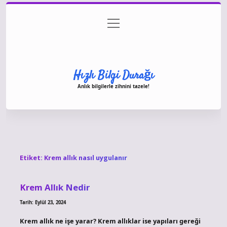
menüyü
Anasayfa
Gizlilik Politikası
Yasal Uyarı
aç
Hakkımızda
Hızlı Bilgi Durağı
Anlık bilgilerle zihnini tazele!
Etiket:
Krem allık nasıl uygulanır
Krem Allık Nedir
Tarih: Eylül 23, 2024
Krem allık ne işe yarar? Krem allıklar ise yapıları gereği