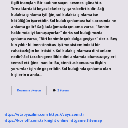
ilgili inançlar: Bir kadının saçını kesmesi günahtır.
Tırnaklardaki beyaz lekeler iyi şans belirtisidir. Sağ
kulakta çınlama iyiliğin, sol kulakta çınlama ise
kötülüğün işaretidir. Sol kulak çınlaması halk arasında ne
anlama gelir? Sağ kulağımızda çınlama varsa, “Benim
hakkımda iyi konuşuyorlar” deriz; sol kulağımızda
çınlama varsa, “Biri benimle çok dalga geçiyor” deriz. Beş
bin yıldır bilinen tinnitus, işitme sistemindeki bir
rahatsızlığın belirtisidir. Sol kulak çınlaması dini anlamı
nedir? Sol tarafın genellikle dini anlamda olumsuz şeyleri
temsil ettiğine inanılır. Bu, tinnitus konusuna ilişkin
yorumlar için de geçerlidir. Sol kulağında çınlama olan
kişilerin o anda…
Sol
Devamını okuyun
2 Yorum
Kulak
Çınlaması
Neden
Olur
Batıl
https://etabyazilim.com
https://cays.com.tr
Inanç
https://korloff.com.tr
knight online
nttgame
Sitemap