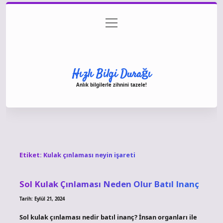
menüyü
Anasayfa
Gizlilik Politikası
Yasal Uyarı
aç
Hakkımızda
Hızlı Bilgi Durağı
Anlık bilgilerle zihnini tazele!
Etiket:
Kulak çınlaması neyin işareti
Sol Kulak Çınlaması Neden Olur Batıl Inanç
Tarih: Eylül 21, 2024
Sol kulak çınlaması nedir batıl inanç? İnsan organları ile