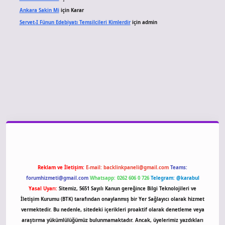
Ankara Sakin Mi
için
Karar
Servet-I Fünun Edebiyatı Temsilcileri Kimlerdir
için
admin
giriş
Reklam ve İletişim:
E-mail:
backlinkpaneli@gmail.com
Teams:
forumhizmeti@gmail.com
Whatsapp: 0262 606 0 726
Telegram: @karabul
Yasal Uyarı:
Sitemiz, 5651 Sayılı Kanun gereğince Bilgi Teknolojileri ve
İletişim Kurumu (BTK) tarafından onaylanmış bir Yer Sağlayıcı olarak hizmet
vermektedir. Bu nedenle, sitedeki içerikleri proaktif olarak denetleme veya
araştırma yükümlülüğümüz bulunmamaktadır. Ancak, üyelerimiz yazdıkları