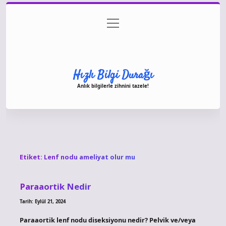
menüyü
Anasayfa
Gizlilik Politikası
Yasal Uyarı
aç
Hakkımızda
Hızlı Bilgi Durağı
Anlık bilgilerle zihnini tazele!
Etiket:
Lenf nodu ameliyat olur mu
Paraaortik Nedir
Tarih: Eylül 21, 2024
Paraaortik lenf nodu diseksiyonu nedir? Pelvik ve/veya