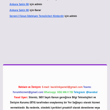
Ankara Sakin Mi
için
admin
Ankara Sakin Mi
için
Karar
Servet-I Fünun Edebiyatı Temsilcileri Kimlerdir
için
admin
 giriş
Reklam ve İletişim:
E-mail:
backlinkpaneli@gmail.com
Teams:
forumhizmeti@gmail.com
Whatsapp: 0262 606 0 726
Telegram: @karabul
Yasal Uyarı:
Sitemiz, 5651 Sayılı Kanun gereğince Bilgi Teknolojileri ve
İletişim Kurumu (BTK) tarafından onaylanmış bir Yer Sağlayıcı olarak hizmet
vermektedir. Bu nedenle, sitedeki içerikleri proaktif olarak denetleme veya