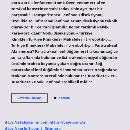
para-aortik lenfadenektomi; Over, endometrial ve
servikal kanserin cerrahi tedavisinin ayrılmaz bir
parçasıdır. Transperitoneal lenf nodu diseksiyonu;
Özellikle sol infrarenal lenf nodlarının diseksiyonu teknik
olarak zor bir cerrahi işlemdir. Robot Yardımlı Pelvik
Para-aortik Lenf Nodu Diseksiyonu – Türkiye
KlinikleriTürkiye Klinikleri › Makaleler › tr-robotik-p…
Türkiye Klinikleri › Makaleler › tr-robotik-p… Paratrakeal
Alan neresi? Paratrakeal lenf düğümleri trakeanın sağ ve
sol taraflarında bulunur ve üst trakeobronşiyal düğümün
üstünde trakea boyunca yukarı doğru uzanır. Sağ
paratrakeal lenf düğümleri innominat arterin sağında ve
trakeanın anterolateralinde bulunur.tr › TusadData › .tr ›
TusadData › Book Lenf nodu tehlikeli midir?…
Paraaortik
Devamını okuyun
2 Yorum
Nedir
https://etabyazilim.com
https://cays.com.tr
https://korloff.com.tr
Sitemap