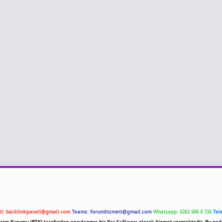
il:
backlinkpaneli@gmail.com
Teams:
forumhizmeti@gmail.com
Whatsapp: 0262 606 0 726
Tel