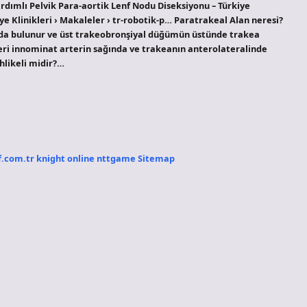
ardımlı Pelvik Para-aortik Lenf Nodu Diseksiyonu – Türkiye
iye Klinikleri › Makaleler › tr-robotik-p… Paratrakeal Alan neresi?
ında bulunur ve üst trakeobronşiyal düğümün üstünde trakea
eri innominat arterin sağında ve trakeanın anterolateralinde
hlikeli midir?…
f.com.tr
knight online
nttgame
Sitemap