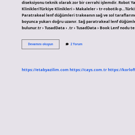
diseksiyonu teknik olarak zor bir cerrahi işlemdir. Robot Y
KlinikleriTürkiye Klinikleri › Makaleler › tr-robotik-p…Türk
Paratrakeal lenf düğümleri trakeanın sağ ve sol taraflar
boyunca yukarı doğru uzanır. Sağ paratrakeal lenf düğüml
bulunur.tr › TusadData › .tr › TusadData › Book Lenf nodu te
Paraaortik
Devamını okuyun
2 Yorum
Nedir
https://etabyazilim.com
https://cays.com.tr
https://korlof