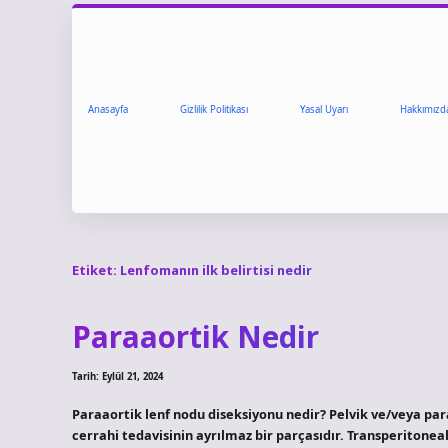
Anasayfa
Gizlilik Politikası
Yasal Uyarı
Hakkımızd
Etiket:
Lenfomanın ilk belirtisi nedir
Paraaortik Nedir
Tarih: Eylül 21, 2024
Paraaortik lenf nodu diseksiyonu nedir? Pelvik ve/veya pa
cerrahi tedavisinin ayrılmaz bir parçasıdır. Transperitoneal