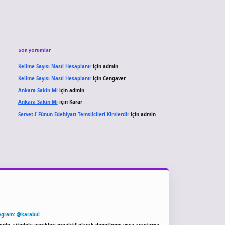
Son yorumlar
Kelime Sayısı Nasıl Hesaplanır
için
admin
Kelime Sayısı Nasıl Hesaplanır
için
Cengaver
Ankara Sakin Mi
için
admin
Ankara Sakin Mi
için
Karar
Servet-I Fünun Edebiyatı Temsilcileri Kimlerdir
için
admin
egram: @karabul