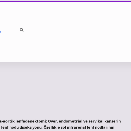
a
ra-aortik lenfadenektomi; Over, endometrial ve servikal kanserin
 lenf nodu diseksiyonu; Özellikle sol infrarenal lenf nodlarının