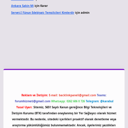
Ankara Sakin Mi
için
Karar
Servet-I Fünun Edebiyatı Temsilcileri Kimlerdir
için
admin
giriş
Reklam ve İletişim:
E-mail:
backlinkpaneli@gmail.com
Teams:
forumhizmeti@gmail.com
Whatsapp: 0262 606 0 726
Telegram: @karabul
Yasal Uyarı:
Sitemiz, 5651 Sayılı Kanun gereğince Bilgi Teknolojileri ve
İletişim Kurumu (BTK) tarafından onaylanmış bir Yer Sağlayıcı olarak hizmet
vermektedir. Bu nedenle, sitedeki içerikleri proaktif olarak denetleme veya
araştırma yükümlülüğümüz bulunmamaktadır. Ancak, üyelerimiz yazdıkları