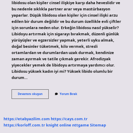
libidosu olan kişiler cinsel ilişkiye karşı daha heveslidir ve
bu nedenle sıklıkla partner arar veya mastürbasyon
yaparlar. Düşük libidosu olan kişiler için cinsel ilişki arzu
edilen bir durum değildir ve bu durum özellikle evli çiftler
için sorunlara neden olur. Erkeğin libidosu nasıl yükselir?
Libidoyu artırmak için sigarayı bırakmak, düzenli günlük
yürüyüşler ve egzersizler yapmak, yeterli uyku almak,
doğal besinler tüketmek, kilo vermek, stresli
ortamlardan ve durumlardan uzak durmak, kendinize
zaman ayırmak ve tatile çıkmak gerekir. Afrodizyak
yiyecekler yemek de libidoyu artırmaya yardımcı olur.
Libidosu yüksek kadın iyi mi? Yüksek libido olumlu bir
durum…
Hangi
Devamını okuyun
Yorum Bırak
Cinsiyetin
Libidosu
Daha
Yüksek
https://etabyazilim.com
https://cays.com.tr
https://korloff.com.tr
knight online
nttgame
Sitemap