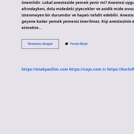
önemlidir. Lokal anestezide yemek yenir mi? Anestezi uygu
altındayken, dolu midedeki yiyecekler ve asidik mide sıvısı
istenmeyen bir durumdur ve hayatı tehdit edebilir. Anest
geçene kadar yemek yemeniz önerilmez. Kişi anestezinin et
etmekte…
Lokal
Devamını okuyun
Yorum Bırak
Anestezi
De
Yemek
Yenir
Mi
https://etabyazilim.com
https://cays.com.tr
https://korlof