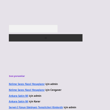
Arama
Son yorumlar
Kelime Sayısı Nasıl Hesaplanır
için
admin
Kelime Sayısı Nasıl Hesaplanır
için
Cengaver
Ankara Sakin Mi
için
admin
Ankara Sakin Mi
için
Karar
Servet-I Fünun Edebiyatı Temsilcileri Kimlerdir
için
admin