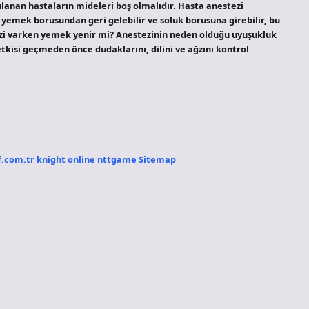
lanan hastaların mideleri boş olmalıdır. Hasta anestezi
 yemek borusundan geri gelebilir ve soluk borusuna girebilir, bu
ezi varken yemek yenir mi? Anestezinin neden olduğu uyuşukluk
kisi geçmeden önce dudaklarını, dilini ve ağzını kontrol
f.com.tr
knight online
nttgame
Sitemap