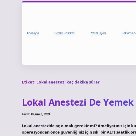
Anasayfa
Gizlilik Politikası
Yasal Uyarı
Hakkımızd
Etiket:
Lokal anestezi kaç dakika sürer
Lokal Anestezi De Yemek 
Tarih: Kasım 8, 2024
Lokal anestezide aç olmak gerekir mi? Ameliyatınız için kul
operasyondan önce güvenliğiniz için sıkı bir ALTI saatlik o