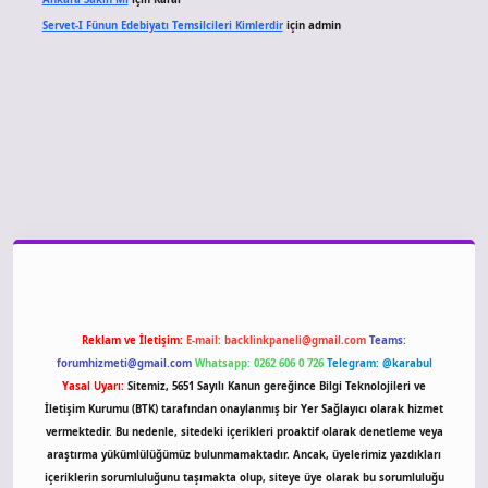
Servet-I Fünun Edebiyatı Temsilcileri Kimlerdir
için
admin
iriş
Reklam ve İletişim:
E-mail:
backlinkpaneli@gmail.com
Teams:
forumhizmeti@gmail.com
Whatsapp: 0262 606 0 726
Telegram: @karabul
Yasal Uyarı:
Sitemiz, 5651 Sayılı Kanun gereğince Bilgi Teknolojileri ve
İletişim Kurumu (BTK) tarafından onaylanmış bir Yer Sağlayıcı olarak hizmet
vermektedir. Bu nedenle, sitedeki içerikleri proaktif olarak denetleme veya
araştırma yükümlülüğümüz bulunmamaktadır. Ancak, üyelerimiz yazdıkları
içeriklerin sorumluluğunu taşımakta olup, siteye üye olarak bu sorumluluğu