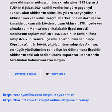
göre Akhisar’ın nüfusu bir önceki yıla göre 1393 kişi arttı.
TÜİK’in 6 Şubat 2024 tarihli verilerine göre geçen yıl
177.419 olan Akhisar’ın nüfusu bu yıl 178.812’ye yükseldi.
Akhisar merkez nüfusu kaç? İl merkezinde on dört ilçe ve
kırsalda doksan altı köyden oluşan Akhisar, 178. ilçede yer
almaktadır. Manisa’nın en kalabalık ilçesi neresi?
Manisa’nın toplam nüfusu 1.456.626’dır. En fazla nüfusa
sahip ilçe Yunusemre ilçesidir. En az nüfusa sahip ilçe
Köprübaşı’dır. En büyük yüzölçümüne sahip ilçe Akhisar,
en küçük yüzölçümüne sahip ilçe ise Gölmamara ilçesidir.
Akhisar’ın eski adı nedir? Bizans İmparatoru Konstantin
tarafından Gölmarmara’ya sürgün…
Manisa
Devamını okuyun
Yorum Bırak
Akhisar
Nüfusu
Kac
https://etabyazilim.com
https://cays.com.tr
https://korloff.com.tr
knight online
nttgame
Sitemap