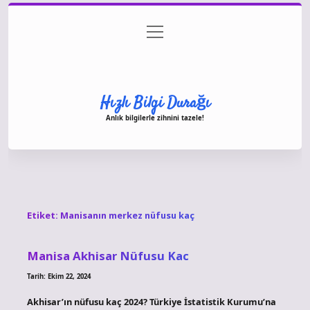
menüyü
Anasayfa
Gizlilik Politikası
Yasal Uyarı
aç
Hakkımızda
Hızlı Bilgi Durağı
Anlık bilgilerle zihnini tazele!
Etiket:
Manisanın merkez nüfusu kaç
Manisa Akhisar Nüfusu Kac
Tarih: Ekim 22, 2024
Akhisar’ın nüfusu kaç 2024? Türkiye İstatistik Kurumu’na