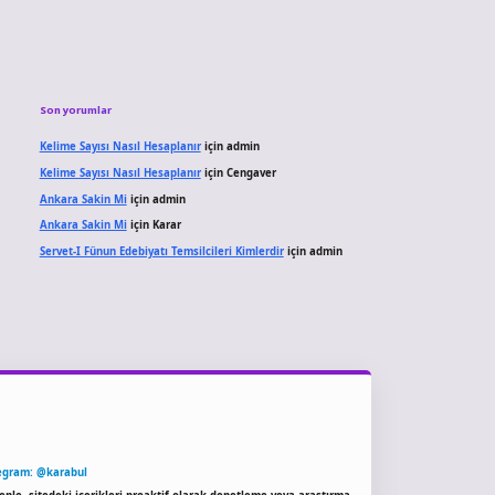
Son yorumlar
Kelime Sayısı Nasıl Hesaplanır
için
admin
Kelime Sayısı Nasıl Hesaplanır
için
Cengaver
Ankara Sakin Mi
için
admin
Ankara Sakin Mi
için
Karar
Servet-I Fünun Edebiyatı Temsilcileri Kimlerdir
için
admin
egram: @karabul