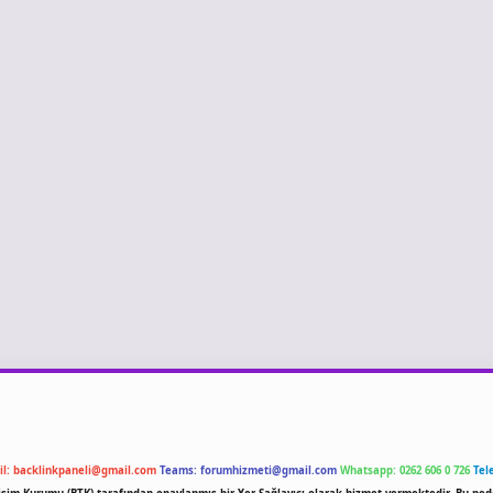
il:
backlinkpaneli@gmail.com
Teams:
forumhizmeti@gmail.com
Whatsapp: 0262 606 0 726
Tel