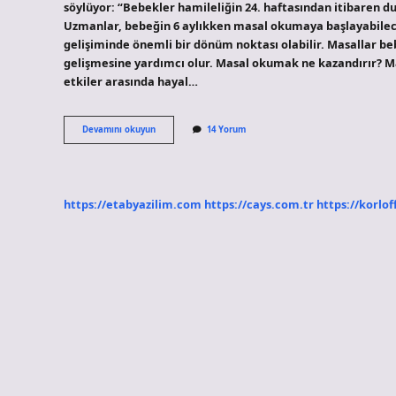
söylüyor: “Bebekler hamileliğin 24. haftasından itibaren d
Uzmanlar, bebeğin 6 aylıkken masal okumaya başlayabilec
gelişiminde önemli bir dönüm noktası olabilir. Masallar beb
gelişmesine yardımcı olur. Masal okumak ne kazandırır? Ma
etkiler arasında hayal…
Masal
Devamını okuyun
14 Yorum
Ne
Zaman
Okunur
https://etabyazilim.com
https://cays.com.tr
https://korlof