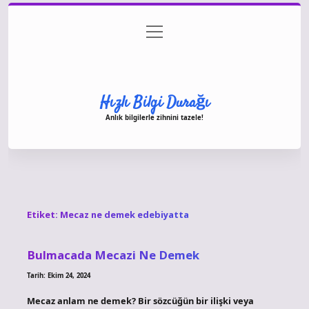
menüyü
Anasayfa
Gizlilik Politikası
Yasal Uyarı
aç
Hakkımızda
Hızlı Bilgi Durağı
Anlık bilgilerle zihnini tazele!
Etiket:
Mecaz ne demek edebiyatta
Bulmacada Mecazi Ne Demek
Tarih: Ekim 24, 2024
Mecaz anlam ne demek? Bir sözcüğün bir ilişki veya