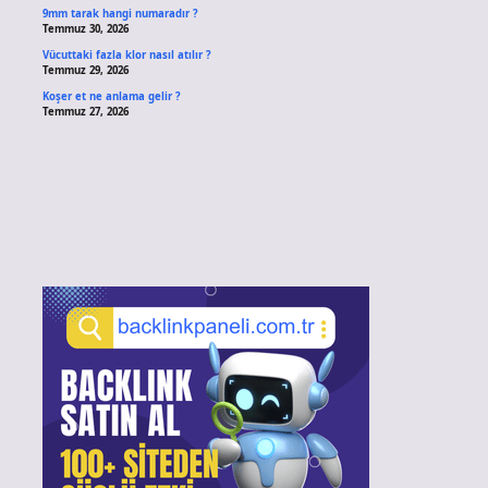
9mm tarak hangi numaradır ?
Temmuz 30, 2026
Vücuttaki fazla klor nasıl atılır ?
Temmuz 29, 2026
Koşer et ne anlama gelir ?
Temmuz 27, 2026