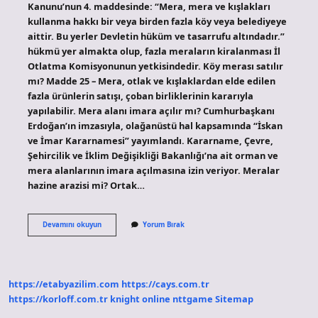
Kanunu’nun 4. maddesinde: “Mera, mera ve kışlakları
kullanma hakkı bir veya birden fazla köy veya belediyeye
aittir. Bu yerler Devletin hüküm ve tasarrufu altındadır.”
hükmü yer almakta olup, fazla meraların kiralanması İl
Otlatma Komisyonunun yetkisindedir. Köy merası satılır
mı? Madde 25 – Mera, otlak ve kışlaklardan elde edilen
fazla ürünlerin satışı, çoban birliklerinin kararıyla
yapılabilir. Mera alanı imara açılır mı? Cumhurbaşkanı
Erdoğan’ın imzasıyla, olağanüstü hal kapsamında “İskan
ve İmar Kararnamesi” yayımlandı. Kararname, Çevre,
Şehircilik ve İklim Değişikliği Bakanlığı’na ait orman ve
mera alanlarının imara açılmasına izin veriyor. Meralar
hazine arazisi mi? Ortak…
Mera
Devamını okuyun
Yorum Bırak
Alanı
Satın
Alınır
Mı
https://etabyazilim.com
https://cays.com.tr
https://korloff.com.tr
knight online
nttgame
Sitemap