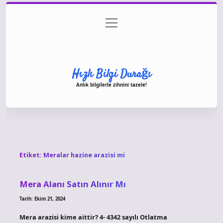
menüyü
Anasayfa
Gizlilik Politikası
Yasal Uyarı
aç
Hakkımızda
Hızlı Bilgi Durağı
Anlık bilgilerle zihnini tazele!
Etiket:
Meralar hazine arazisi mi
Mera Alanı Satın Alınır Mı
Tarih: Ekim 21, 2024
Mera arazisi kime aittir? 4- 4342 sayılı Otlatma