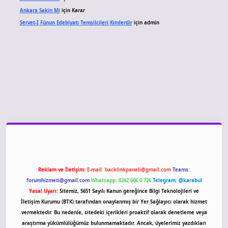
Ankara Sakin Mi
için
Karar
Servet-I Fünun Edebiyatı Temsilcileri Kimlerdir
için
admin
 giriş
Reklam ve İletişim:
E-mail:
backlinkpaneli@gmail.com
Teams:
forumhizmeti@gmail.com
Whatsapp: 0262 606 0 726
Telegram: @karabul
Yasal Uyarı:
Sitemiz, 5651 Sayılı Kanun gereğince Bilgi Teknolojileri ve
İletişim Kurumu (BTK) tarafından onaylanmış bir Yer Sağlayıcı olarak hizmet
vermektedir. Bu nedenle, sitedeki içerikleri proaktif olarak denetleme veya
araştırma yükümlülüğümüz bulunmamaktadır. Ancak, üyelerimiz yazdıkları