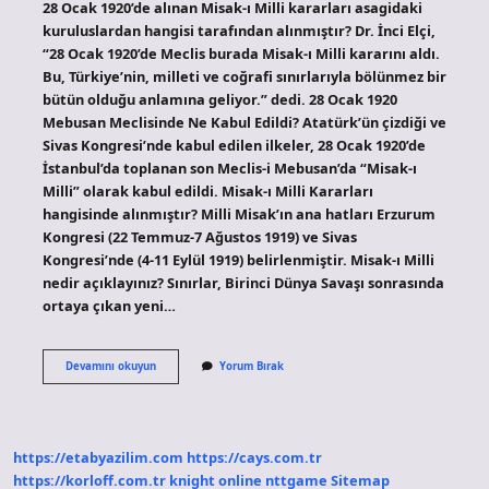
28 Ocak 1920’de alınan Misak-ı Milli kararları asagidaki
kuruluslardan hangisi tarafından alınmıştır? Dr. İnci Elçi,
“28 Ocak 1920’de Meclis burada Misak-ı Milli kararını aldı.
Bu, Türkiye’nin, milleti ve coğrafi sınırlarıyla bölünmez bir
bütün olduğu anlamına geliyor.” dedi. 28 Ocak 1920
Mebusan Meclisinde Ne Kabul Edildi? Atatürk’ün çizdiği ve
Sivas Kongresi’nde kabul edilen ilkeler, 28 Ocak 1920’de
İstanbul’da toplanan son Meclis-i Mebusan’da “Misak-ı
Milli” olarak kabul edildi. Misak-ı Milli Kararları
hangisinde alınmıştır? Milli Misak’ın ana hatları Erzurum
Kongresi (22 Temmuz-7 Ağustos 1919) ve Sivas
Kongresi’nde (4-11 Eylül 1919) belirlenmiştir. Misak-ı Milli
nedir açıklayınız? Sınırlar, Birinci Dünya Savaşı sonrasında
ortaya çıkan yeni…
28
Devamını okuyun
Yorum Bırak
Ocak
1920
De
Kabul
Edilen
https://etabyazilim.com
https://cays.com.tr
Misak-
I
https://korloff.com.tr
knight online
nttgame
Sitemap
Millî