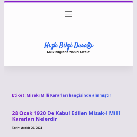
menüyü
Anasayfa
Gizlilik Politikası
Yasal Uyarı
aç
Hakkımızda
Hızlı Bilgi Durağı
Anlık bilgilerle zihnini tazele!
Etiket:
Misakı Milli Kararları hangisinde alınmıştır
28 Ocak 1920 De Kabul Edilen Misak-I Millî
Kararları Nelerdir
Tarih: Aralık 20, 2024