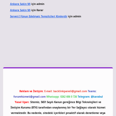
Ankara Sakin Mi
için
admin
Ankara Sakin Mi
için
Karar
Servet-I Fünun Edebiyatı Temsilcileri Kimlerdir
için
admin
iriş
Reklam ve İletişim:
E-mail:
backlinkpaneli@gmail.com
Teams:
forumhizmeti@gmail.com
Whatsapp: 0262 606 0 726
Telegram: @karabul
Yasal Uyarı:
Sitemiz, 5651 Sayılı Kanun gereğince Bilgi Teknolojileri ve
İletişim Kurumu (BTK) tarafından onaylanmış bir Yer Sağlayıcı olarak hizmet
vermektedir. Bu nedenle, sitedeki içerikleri proaktif olarak denetleme veya