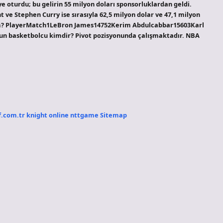
e oturdu; bu gelirin 55 milyon doları sponsorluklardan geldi.
t ve Stephen Curry ise sırasıyla 62,5 milyon dolar ve 47,1 milyon
su kim? PlayerMatch1LeBron James14752Kerim Abdulcabbar15603Karl
un basketbolcu kimdir? Pivot pozisyonunda çalışmaktadır. NBA
f.com.tr
knight online
nttgame
Sitemap