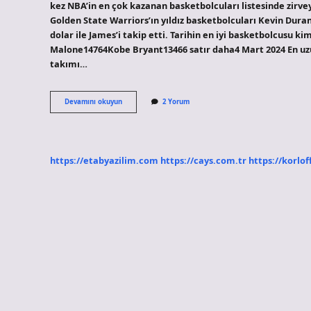
kez NBA’in en çok kazanan basketbolcuları listesinde zirvey
Golden State Warriors’ın yıldız basketbolcuları Kevin Duran
dolar ile James’i takip etti. Tarihin en iyi basketbolcu
Malone14764Kobe Bryant13466 satır daha4 Mart 2024 En uz
takımı…
En
Devamını okuyun
2 Yorum
Zengin
Basketbolcu
Kim
https://etabyazilim.com
https://cays.com.tr
https://korlof