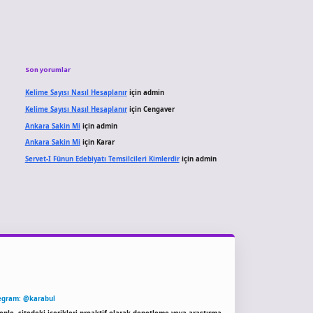
Son yorumlar
Kelime Sayısı Nasıl Hesaplanır
için
admin
Kelime Sayısı Nasıl Hesaplanır
için
Cengaver
Ankara Sakin Mi
için
admin
Ankara Sakin Mi
için
Karar
Servet-I Fünun Edebiyatı Temsilcileri Kimlerdir
için
admin
egram: @karabul