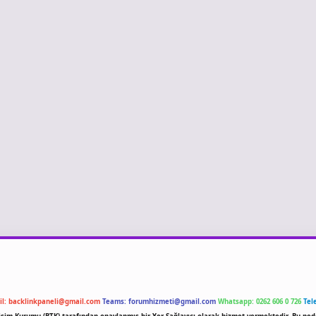
il:
backlinkpaneli@gmail.com
Teams:
forumhizmeti@gmail.com
Whatsapp: 0262 606 0 726
Tel