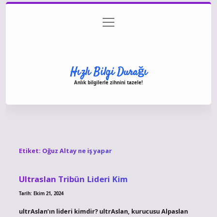
menüyü
Anasayfa
Gizlilik Politikası
Yasal Uyarı
aç
Hakkımızda
Hızlı Bilgi Durağı
Anlık bilgilerle zihnini tazele!
Etiket:
Oğuz Altay ne iş yapar
Ultraslan Tribün Lideri Kim
Tarih: Ekim 21, 2024
ultrAslan’ın lideri kimdir? ultrAslan, kurucusu Alpaslan