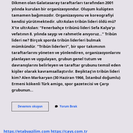
Dikmen olan Galatasaray taraftarları tarafından 2001
yılında kurulan bir organizasyondur. Oluşum kulüpten
tamamen bağımsızdır. Organizasyonu ve koreografiyi
kendisi yürütmektedir. ultrAslan tribün lideri öldü mü?
X’te ultrAslan: “Fenerbahçe tribünü lideri Sefa Kalya’yı
vefatının 8. yılında saygı ve rahmetle anıyoruz…” Tribün
lideri ne? Birçok sporda tribün liderleri bulmak
mümkündür. “Tribün liderleri”, bir spor takımının
taraftarlarını yöneten ve yönlendiren, organizasyonlarını
planlayan ve uygulayan, grubun genel tutum ve
davranışlarını belirleyen ve taraftar grubunu temsil eden
kişiler olarak kavramsallaştırılır. Beşiktaş’ın tribün lideri
kim? Alen Markaryan (30 Haziran 1966, İstanbul doğumlu)
Ermeni kökenli Türk amigo, spor gazetecisi ve Çarşı
grubunun…
Ultraslan
Devamını okuyun
Yorum Bırak
Tribün
Lideri
Kim
https://etabyazilim.com
https://cays.com.tr