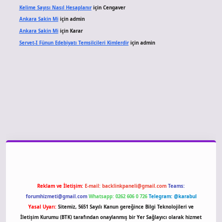
Kelime Sayısı Nasıl Hesaplanır
için
Cengaver
Ankara Sakin Mi
için
admin
Ankara Sakin Mi
için
Karar
Servet-I Fünun Edebiyatı Temsilcileri Kimlerdir
için
admin
o giriş
Reklam ve İletişim:
E-mail:
backlinkpaneli@gmail.com
Teams:
forumhizmeti@gmail.com
Whatsapp: 0262 606 0 726
Telegram: @karabul
Yasal Uyarı:
Sitemiz, 5651 Sayılı Kanun gereğince Bilgi Teknolojileri ve
İletişim Kurumu (BTK) tarafından onaylanmış bir Yer Sağlayıcı olarak hizmet