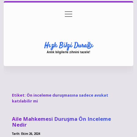
menüyü
Anasayfa
Gizlilik Politikası
Yasal Uyarı
aç
Hakkımızda
Hızlı Bilgi Durağı
Anlık bilgilerle zihnini tazele!
Etiket:
Ön inceleme duruşmasına sadece avukat
katılabilir mi
Aile Mahkemesi Duruşma Ön Inceleme
Nedir
Tarih: Ekim 26, 2024