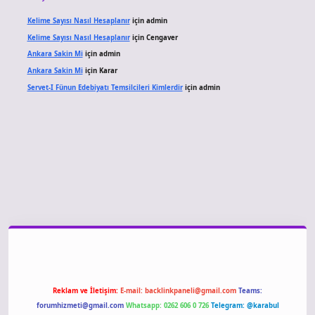
Kelime Sayısı Nasıl Hesaplanır
için
admin
Kelime Sayısı Nasıl Hesaplanır
için
Cengaver
Ankara Sakin Mi
için
admin
Ankara Sakin Mi
için
Karar
Servet-I Fünun Edebiyatı Temsilcileri Kimlerdir
için
admin
giriş
Reklam ve İletişim:
E-mail:
backlinkpaneli@gmail.com
Teams:
forumhizmeti@gmail.com
Whatsapp: 0262 606 0 726
Telegram: @karabul