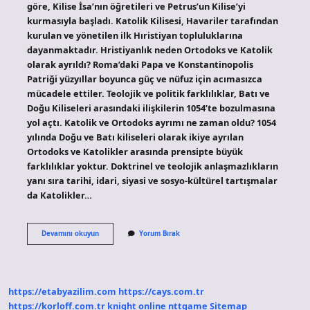
göre, Kilise İsa’nın öğretileri ve Petrus’un Kilise’yi
kurmasıyla başladı. Katolik Kilisesi, Havariler tarafından
kurulan ve yönetilen ilk Hıristiyan topluluklarına
dayanmaktadır. Hristiyanlık neden Ortodoks ve Katolik
olarak ayrıldı? Roma’daki Papa ve Konstantinopolis
Patriği yüzyıllar boyunca güç ve nüfuz için acımasızca
mücadele ettiler. Teolojik ve politik farklılıklar, Batı ve
Doğu Kiliseleri arasındaki ilişkilerin 1054’te bozulmasına
yol açtı. Katolik ve Ortodoks ayrımı ne zaman oldu? 1054
yılında Doğu ve Batı kiliseleri olarak ikiye ayrılan
Ortodoks ve Katolikler arasında prensipte büyük
farklılıklar yoktur. Doktrinel ve teolojik anlaşmazlıkların
yanı sıra tarihi, idari, siyasi ve sosyo-kültürel tartışmalar
da Katolikler…
Katolik
Devamını okuyun
Yorum Bırak
Nasıl
Çıktı
https://etabyazilim.com
https://cays.com.tr
https://korloff.com.tr
knight online
nttgame
Sitemap