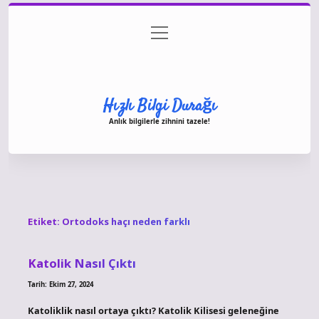
menüyü
Anasayfa
Gizlilik Politikası
Yasal Uyarı
aç
Hakkımızda
Hızlı Bilgi Durağı
Anlık bilgilerle zihnini tazele!
Etiket:
Ortodoks haçı neden farklı
Katolik Nasıl Çıktı
Tarih: Ekim 27, 2024
Katoliklik nasıl ortaya çıktı? Katolik Kilisesi geleneğine