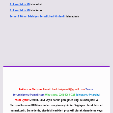
Ankara Sakin Mi
için
admin
Ankara Sakin Mi
için
Karar
Servet-I Fünun Edebiyatı Temsilcileri Kimlerdir
için
admin
ino giriş
Reklam ve İletişim:
E-mail:
backlinkpaneli@gmail.com
Teams:
forumhizmeti@gmail.com
Whatsapp: 0262 606 0 726
Telegram: @karabul
Yasal Uyarı:
Sitemiz, 5651 Sayılı Kanun gereğince Bilgi Teknolojileri ve
İletişim Kurumu (BTK) tarafından onaylanmış bir Yer Sağlayıcı olarak hizmet
vermektedir. Bu nedenle, sitedeki içerikleri proaktif olarak denetleme veya