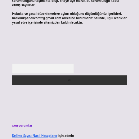
sorumluluğunu taşımakta olup, siteye üye olarak bu sorumluluğu kabul
etmiş sayılırlar.
Hukuka ve yasal düzenlemelere aykırı olduğunu düşündüğünüz içerikleri,
backlinkpanelicomtr@gmail.com
adresine bildirmeniz halinde, ilgili içerikler
yasal süre içerisinde sitemizden kaldırılacaktır.
Arama
Son yorumlar
Kelime Sayısı Nasıl Hesaplanır
için
admin