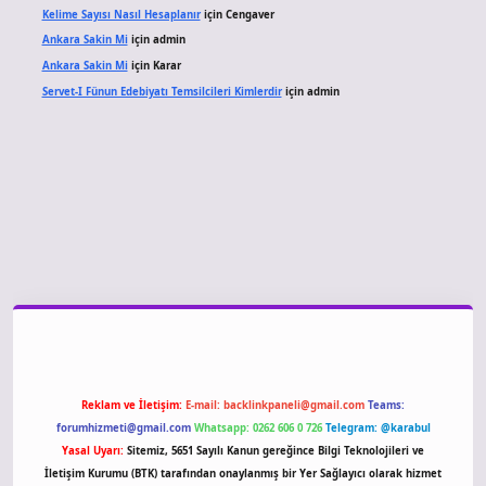
Kelime Sayısı Nasıl Hesaplanır
için
Cengaver
Ankara Sakin Mi
için
admin
Ankara Sakin Mi
için
Karar
Servet-I Fünun Edebiyatı Temsilcileri Kimlerdir
için
admin
giriş
Reklam ve İletişim:
E-mail:
backlinkpaneli@gmail.com
Teams:
forumhizmeti@gmail.com
Whatsapp: 0262 606 0 726
Telegram: @karabul
Yasal Uyarı:
Sitemiz, 5651 Sayılı Kanun gereğince Bilgi Teknolojileri ve
İletişim Kurumu (BTK) tarafından onaylanmış bir Yer Sağlayıcı olarak hizmet