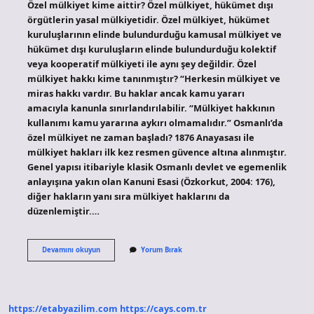
Özel mülkiyet kime aittir? Özel mülkiyet, hükümet dışı
örgütlerin yasal mülkiyetidir. Özel mülkiyet, hükümet
kuruluşlarının elinde bulundurduğu kamusal mülkiyet ve
hükümet dışı kuruluşların elinde bulundurduğu kolektif
veya kooperatif mülkiyeti ile aynı şey değildir. Özel
mülkiyet hakkı kime tanınmıştır? “Herkesin mülkiyet ve
miras hakkı vardır. Bu haklar ancak kamu yararı
amacıyla kanunla sınırlandırılabilir. “Mülkiyet hakkının
kullanımı kamu yararına aykırı olmamalıdır.” Osmanlı’da
özel mülkiyet ne zaman başladı? 1876 ​​Anayasası ile
mülkiyet hakları ilk kez resmen güvence altına alınmıştır.
Genel yapısı itibariyle klasik Osmanlı devlet ve egemenlik
anlayışına yakın olan Kanuni Esasi (Özkorkut, 2004: 176),
diğer hakların yanı sıra mülkiyet haklarını da
düzenlemiştir.…
Özel
Devamını okuyun
Yorum Bırak
Mülkiyeti
Kim
Savunur
https://etabyazilim.com
https://cays.com.tr