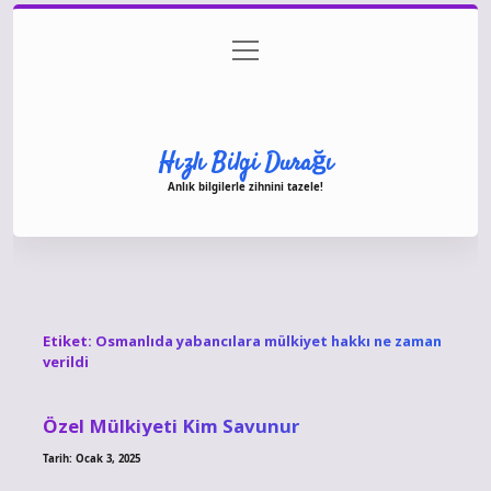
menüyü
Anasayfa
Gizlilik Politikası
Yasal Uyarı
aç
Hakkımızda
Hızlı Bilgi Durağı
Anlık bilgilerle zihnini tazele!
Etiket:
Osmanlıda yabancılara mülkiyet hakkı ne zaman
verildi
Özel Mülkiyeti Kim Savunur
Tarih: Ocak 3, 2025