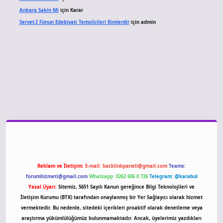
Ankara Sakin Mi
için
Karar
Servet-I Fünun Edebiyatı Temsilcileri Kimlerdir
için
admin
giriş
Reklam ve İletişim:
E-mail:
backlinkpaneli@gmail.com
Teams:
forumhizmeti@gmail.com
Whatsapp: 0262 606 0 726
Telegram: @karabul
Yasal Uyarı:
Sitemiz, 5651 Sayılı Kanun gereğince Bilgi Teknolojileri ve
İletişim Kurumu (BTK) tarafından onaylanmış bir Yer Sağlayıcı olarak hizmet
vermektedir. Bu nedenle, sitedeki içerikleri proaktif olarak denetleme veya
araştırma yükümlülüğümüz bulunmamaktadır. Ancak, üyelerimiz yazdıkları