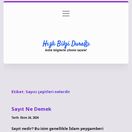
menüyü
Anasayfa
Gizlilik Politikası
Yasal Uyarı
aç
Hakkımızda
Hızlı Bilgi Durağı
Anlık bilgilerle zihnini tazele!
Etiket:
Sayıcı çeşitleri nelerdir
Sayıt Ne Demek
Tarih: Ekim 24, 2024
Sayıt nedir? Bu isim genellikle İslam peygamberi