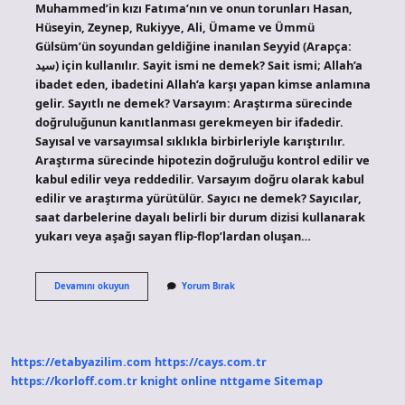
Muhammed’in kızı Fatıma’nın ve onun torunları Hasan,
Hüseyin, Zeynep, Rukiyye, Ali, Ümame ve Ümmü
Gülsüm’ün soyundan geldiğine inanılan Seyyid (Arapça:
سيد) için kullanılır. Sayit ismi ne demek? Sait ismi; Allah’a
ibadet eden, ibadetini Allah’a karşı yapan kimse anlamına
gelir. Sayıtlı ne demek? Varsayım: Araştırma sürecinde
doğruluğunun kanıtlanması gerekmeyen bir ifadedir.
Sayısal ve varsayımsal sıklıkla birbirleriyle karıştırılır.
Araştırma sürecinde hipotezin doğruluğu kontrol edilir ve
kabul edilir veya reddedilir. Varsayım doğru olarak kabul
edilir ve araştırma yürütülür. Sayıcı ne demek? Sayıcılar,
saat darbelerine dayalı belirli bir durum dizisi kullanarak
yukarı veya aşağı sayan flip-flop’lardan oluşan…
Sayıt
Devamını okuyun
Yorum Bırak
Ne
Demek
https://etabyazilim.com
https://cays.com.tr
https://korloff.com.tr
knight online
nttgame
Sitemap