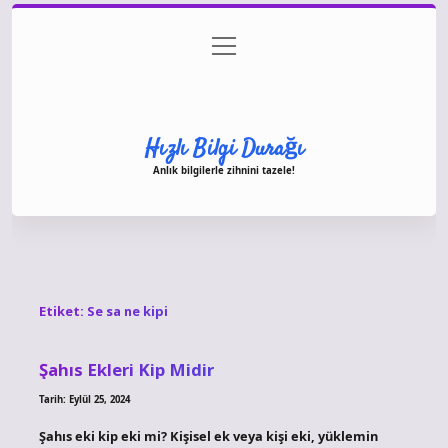
menüyü
Anasayfa
Gizlilik Politikası
Yasal Uyarı
aç
Hakkımızda
Hızlı Bilgi Durağı
Anlık bilgilerle zihnini tazele!
Etiket:
Se sa ne kipi
Şahıs Ekleri Kip Midir
Tarih: Eylül 25, 2024
Şahıs eki kip eki mi? Kişisel ek veya kişi eki, yüklemin