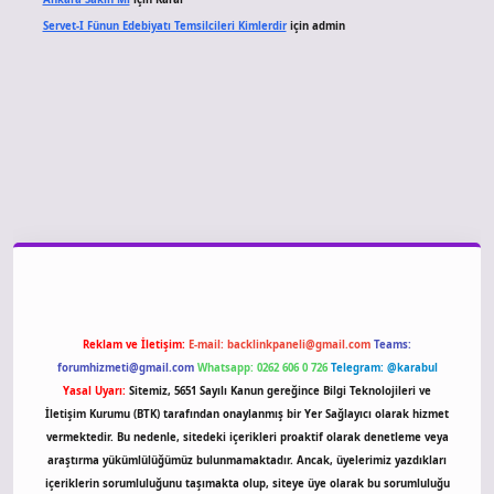
Servet-I Fünun Edebiyatı Temsilcileri Kimlerdir
için
admin
giriş
Reklam ve İletişim:
E-mail:
backlinkpaneli@gmail.com
Teams:
forumhizmeti@gmail.com
Whatsapp: 0262 606 0 726
Telegram: @karabul
Yasal Uyarı:
Sitemiz, 5651 Sayılı Kanun gereğince Bilgi Teknolojileri ve
İletişim Kurumu (BTK) tarafından onaylanmış bir Yer Sağlayıcı olarak hizmet
vermektedir. Bu nedenle, sitedeki içerikleri proaktif olarak denetleme veya
araştırma yükümlülüğümüz bulunmamaktadır. Ancak, üyelerimiz yazdıkları
içeriklerin sorumluluğunu taşımakta olup, siteye üye olarak bu sorumluluğu