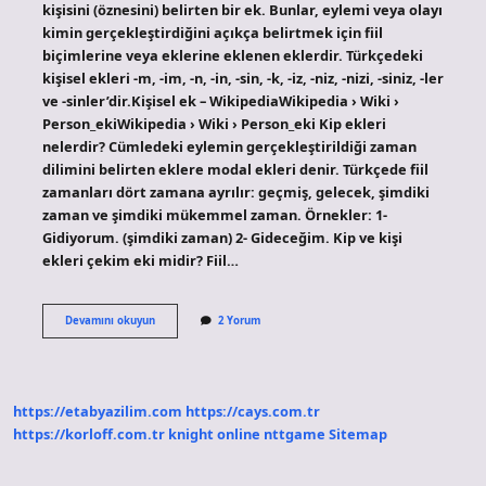
kişisini (öznesini) belirten bir ek. Bunlar, eylemi veya olayı
kimin gerçekleştirdiğini açıkça belirtmek için fiil
biçimlerine veya eklerine eklenen eklerdir. Türkçedeki
kişisel ekleri -m, -im, -n, -in, -sin, -k, -iz, -niz, -nizi, -siniz, -ler
ve -sinler’dir.Kişisel ek – WikipediaWikipedia › Wiki ›
Person_ekiWikipedia › Wiki › Person_eki Kip ekleri
nelerdir? Cümledeki eylemin gerçekleştirildiği zaman
dilimini belirten eklere modal ekleri denir. Türkçede fiil
zamanları dört zamana ayrılır: geçmiş, gelecek, şimdiki
zaman ve şimdiki mükemmel zaman. Örnekler: 1-
Gidiyorum. (şimdiki zaman) 2- Gideceğim. Kip ve kişi
ekleri çekim eki midir? Fiil…
Şahıs
Devamını okuyun
2 Yorum
Ekleri
Kip
Midir
https://etabyazilim.com
https://cays.com.tr
https://korloff.com.tr
knight online
nttgame
Sitemap