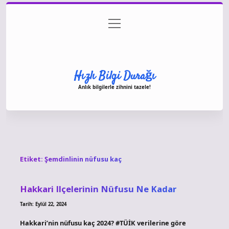
menüyü
Anasayfa
Gizlilik Politikası
Yasal Uyarı
aç
Hakkımızda
Hızlı Bilgi Durağı
Anlık bilgilerle zihnini tazele!
Etiket:
Şemdinlinin nüfusu kaç
Hakkari Ilçelerinin Nüfusu Ne Kadar
Tarih: Eylül 22, 2024
Hakkari’nin nüfusu kaç 2024? #TÜİK verilerine göre