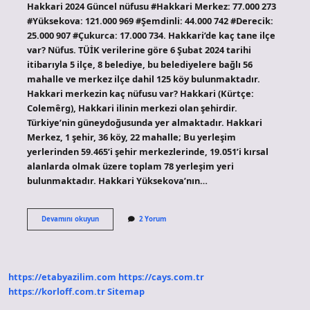
Hakkari 2024 Güncel nüfusu #Hakkari Merkez: 77.000 273
#Yüksekova: 121.000 969 #Şemdinli: 44.000 742 #Derecik:
25.000 907 #Çukurca: 17.000 734. Hakkari’de kaç tane ilçe
var? Nüfus. TÜİK verilerine göre 6 Şubat 2024 tarihi
itibarıyla 5 ilçe, 8 belediye, bu belediyelere bağlı 56
mahalle ve merkez ilçe dahil 125 köy bulunmaktadır.
Hakkari merkezin kaç nüfusu var? Hakkari (Kürtçe:
Colemêrg), Hakkari ilinin merkezi olan şehirdir.
Türkiye’nin güneydoğusunda yer almaktadır. Hakkari
Merkez, 1 şehir, 36 köy, 22 mahalle; Bu yerleşim
yerlerinden 59.465’i şehir merkezlerinde, 19.051’i kırsal
alanlarda olmak üzere toplam 78 yerleşim yeri
bulunmaktadır. Hakkari Yüksekova’nın…
Hakkari
Devamını okuyun
2 Yorum
Ilçelerinin
Nüfusu
Ne
Kadar
https://etabyazilim.com
https://cays.com.tr
https://korloff.com.tr
Sitemap