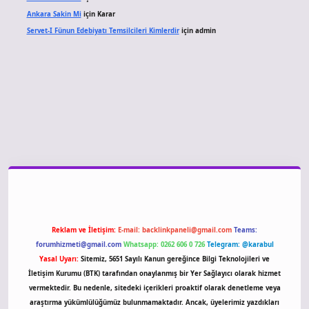
Ankara Sakin Mi
için
Karar
Servet-I Fünun Edebiyatı Temsilcileri Kimlerdir
için
admin
giriş
Reklam ve İletişim:
E-mail:
backlinkpaneli@gmail.com
Teams:
forumhizmeti@gmail.com
Whatsapp: 0262 606 0 726
Telegram: @karabul
Yasal Uyarı:
Sitemiz, 5651 Sayılı Kanun gereğince Bilgi Teknolojileri ve
İletişim Kurumu (BTK) tarafından onaylanmış bir Yer Sağlayıcı olarak hizmet
vermektedir. Bu nedenle, sitedeki içerikleri proaktif olarak denetleme veya
araştırma yükümlülüğümüz bulunmamaktadır. Ancak, üyelerimiz yazdıkları