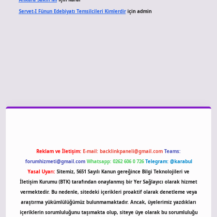
Servet-I Fünun Edebiyatı Temsilcileri Kimlerdir
için
admin
giriş
Reklam ve İletişim:
E-mail:
backlinkpaneli@gmail.com
Teams:
forumhizmeti@gmail.com
Whatsapp: 0262 606 0 726
Telegram: @karabul
Yasal Uyarı:
Sitemiz, 5651 Sayılı Kanun gereğince Bilgi Teknolojileri ve
İletişim Kurumu (BTK) tarafından onaylanmış bir Yer Sağlayıcı olarak hizmet
vermektedir. Bu nedenle, sitedeki içerikleri proaktif olarak denetleme veya
araştırma yükümlülüğümüz bulunmamaktadır. Ancak, üyelerimiz yazdıkları
içeriklerin sorumluluğunu taşımakta olup, siteye üye olarak bu sorumluluğu