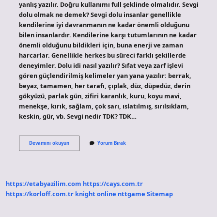
yanlış yazılır. Doğru kullanımı full şeklinde olmalıdır. Sevgi
dolu olmak ne demek? Sevgi dolu insanlar genellikle
kendilerine iyi davranmanın ne kadar önemli olduğunu
bilen insanlardır. Kendilerine karşı tutumlarının ne kadar
önemli olduğunu bildikleri için, buna enerji ve zaman
harcarlar. Genellikle herkes bu süreci farklı şekillerde
deneyimler. Dolu idi nasıl yazılır? Sıfat veya zarf işlevi
gören güçlendirilmiş kelimeler yan yana yazılır: berrak,
beyaz, tamamen, her tarafı, çıplak, düz, düpedüz, derin
gökyüzü, parlak gün, zifiri karanlık, kuru, koyu mavi,
menekşe, kırık, sağlam, çok sarı, ıslatılmış, sırılsıklam,
keskin, gür, vb. Sevgi nedir TDK? TDK…
Sevgi
Devamını okuyun
Yorum Bırak
Dolu
Nasıl
Yazılır
Tdk
https://etabyazilim.com
https://cays.com.tr
https://korloff.com.tr
knight online
nttgame
Sitemap