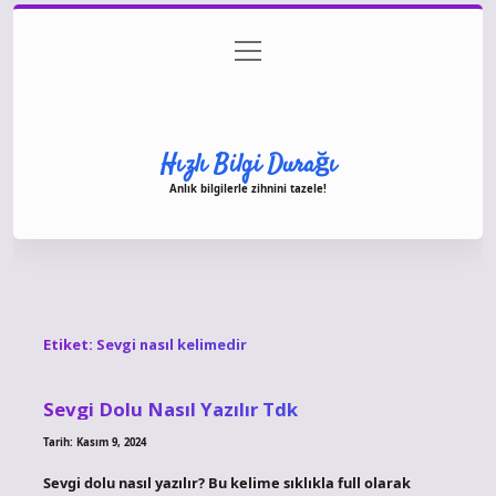
menüyü
Anasayfa
Gizlilik Politikası
Yasal Uyarı
aç
Hakkımızda
Hızlı Bilgi Durağı
Anlık bilgilerle zihnini tazele!
Etiket:
Sevgi nasıl kelimedir
Sevgi Dolu Nasıl Yazılır Tdk
Tarih: Kasım 9, 2024
Sevgi dolu nasıl yazılır? Bu kelime sıklıkla full olarak