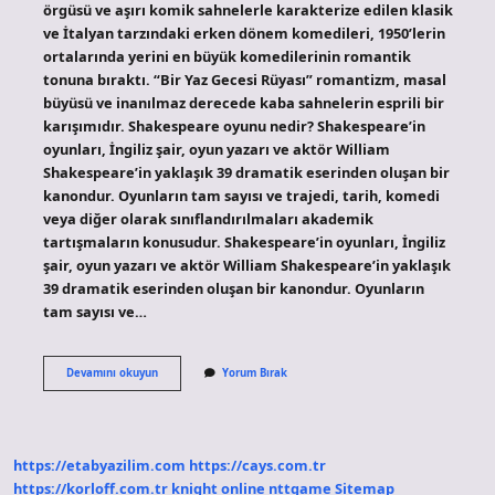
örgüsü ve aşırı komik sahnelerle karakterize edilen klasik
ve İtalyan tarzındaki erken dönem komedileri, 1950’lerin
ortalarında yerini en büyük komedilerinin romantik
tonuna bıraktı. “Bir Yaz Gecesi Rüyası” romantizm, masal
büyüsü ve inanılmaz derecede kaba sahnelerin esprili bir
karışımıdır. Shakespeare oyunu nedir? Shakespeare’in
oyunları, İngiliz şair, oyun yazarı ve aktör William
Shakespeare’in yaklaşık 39 dramatik eserinden oluşan bir
kanondur. Oyunların tam sayısı ve trajedi, tarih, komedi
veya diğer olarak sınıflandırılmaları akademik
tartışmaların konusudur. Shakespeare’in oyunları, İngiliz
şair, oyun yazarı ve aktör William Shakespeare’in yaklaşık
39 dramatik eserinden oluşan bir kanondur. Oyunların
tam sayısı ve…
Shakespeare
Devamını okuyun
Yorum Bırak
Tekniği
Nedir
https://etabyazilim.com
https://cays.com.tr
https://korloff.com.tr
knight online
nttgame
Sitemap