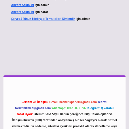
Ankara Sakin Mi
için
admin
Ankara Sakin Mi
için
Karar
Servet-I Fünun Edebiyatı Temsilcileri Kimlerdir
için
admin
giriş
Reklam ve İletişim:
E-mail:
backlinkpaneli@gmail.com
Teams:
forumhizmeti@gmail.com
Whatsapp: 0262 606 0 726
Telegram: @karabul
Yasal Uyarı:
Sitemiz, 5651 Sayılı Kanun gereğince Bilgi Teknolojileri ve
İletişim Kurumu (BTK) tarafından onaylanmış bir Yer Sağlayıcı olarak hizmet
vermektedir. Bu nedenle, sitedeki içerikleri proaktif olarak denetleme veya