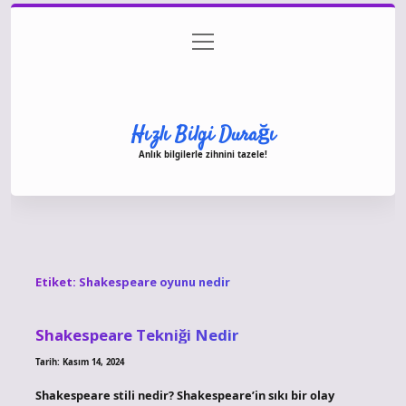
menüyü
Anasayfa
Gizlilik Politikası
Yasal Uyarı
aç
Hakkımızda
Hızlı Bilgi Durağı
Anlık bilgilerle zihnini tazele!
Etiket:
Shakespeare oyunu nedir
Shakespeare Tekniği Nedir
Tarih: Kasım 14, 2024
Shakespeare stili nedir? Shakespeare’in sıkı bir olay