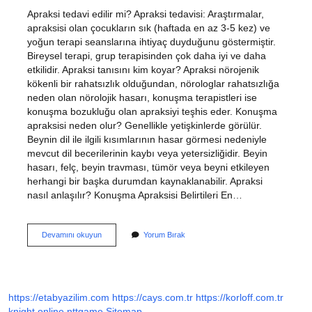
Apraksi tedavi edilir mi? Apraksi tedavisi: Araştırmalar,
apraksisi olan çocukların sık (haftada en az 3-5 kez) ve
yoğun terapi seanslarına ihtiyaç duyduğunu göstermiştir.
Bireysel terapi, grup terapisinden çok daha iyi ve daha
etkilidir. Apraksi tanısını kim koyar? Apraksi nörojenik
kökenli bir rahatsızlık olduğundan, nörologlar rahatsızlığa
neden olan nörolojik hasarı, konuşma terapistleri ise
konuşma bozukluğu olan apraksiyi teşhis eder. Konuşma
apraksisi neden olur? Genellikle yetişkinlerde görülür.
Beynin dil ile ilgili kısımlarının hasar görmesi nedeniyle
mevcut dil becerilerinin kaybı veya yetersizliğidir. Beyin
hasarı, felç, beyin travması, tümör veya beyni etkileyen
herhangi bir başka durumdan kaynaklanabilir. Apraksi
nasıl anlaşılır? Konuşma Apraksisi Belirtileri En…
Apraksi
Devamını okuyun
Yorum Bırak
Nasıl
Tedavi
Edilir
https://etabyazilim.com
https://cays.com.tr
https://korloff.com.tr
knight online
nttgame
Sitemap