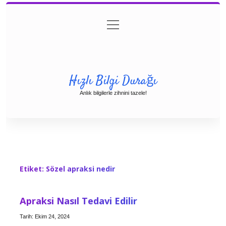
menüyü
Anasayfa
Gizlilik Politikası
Yasal Uyarı
aç
Hakkımızda
Hızlı Bilgi Durağı
Anlık bilgilerle zihnini tazele!
Etiket:
Sözel apraksi nedir
Apraksi Nasıl Tedavi Edilir
Tarih: Ekim 24, 2024