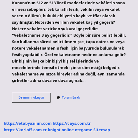
Kanunu’nun 512 ve 513’üncü maddelerinde vekâletin sona
ermesi sebepleri; tek taraflı fesih, vekilin veya vekâlet
verenin ölümü, hukuki ehliyetin kaybı ve iflas olarak
sayılmıştır. Noterden verilen vekalet kaç yıl geçerli?
Notere vekalet verirken şu kural geçerlidir:
“Vekaletname 3 ay geçerlidir.” Böyle bir süre belirtilebilir.
Son kullanma süresi belirtilmemişse, tapu dairesine veya
notere vekaletnamenin feshi için başvuruda bulunularak
fesih yapılabilir. Özel vekaletname nedir ne anlama gelir?
Bir kişinin başka bir kişiyi kişisel işlerinde ve
meselelerinde temsil etmek için teslim ettiği belgedir.
Vekaletname yalnızca bireyler adına değil, aynı zamanda
şirketler adına dava ve dava açmak…
Özel
Devamını okuyun
Yorum Bırak
Vekaletname
Kaç
Yıl
Geçerlidir
https://etabyazilim.com
https://cays.com.tr
https://korloff.com.tr
knight online
nttgame
Sitemap