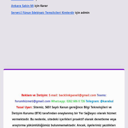
Ankara Sakin Mi
için
Karar
Servet-I Fünun Edebiyatı Temsilcileri Kimlerdir
için
admin
giriş
Reklam ve İletişim:
E-mail:
backlinkpaneli@gmail.com
Teams:
forumhizmeti@gmail.com
Whatsapp: 0262 606 0 726
Telegram: @karabul
Yasal Uyarı:
Sitemiz, 5651 Sayılı Kanun gereğince Bilgi Teknolojileri ve
İletişim Kurumu (BTK) tarafından onaylanmış bir Yer Sağlayıcı olarak hizmet
vermektedir. Bu nedenle, sitedeki içerikleri proaktif olarak denetleme veya
araştırma yükümlülüğümüz bulunmamaktadır. Ancak, üyelerimiz yazdıkları