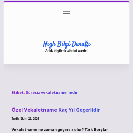
menüyü
Anasayfa
Gizlilik Politikası
Yasal Uyarı
aç
Hakkımızda
Hızlı Bilgi Durağı
Anlık bilgilerle zihnini tazele!
Etiket:
Süresiz vekaletname nedir
Özel Vekaletname Kaç Yıl Geçerlidir
Tarih: Ekim 26, 2024
Vekaletname ne zaman geçersiz olur? Türk Borçlar